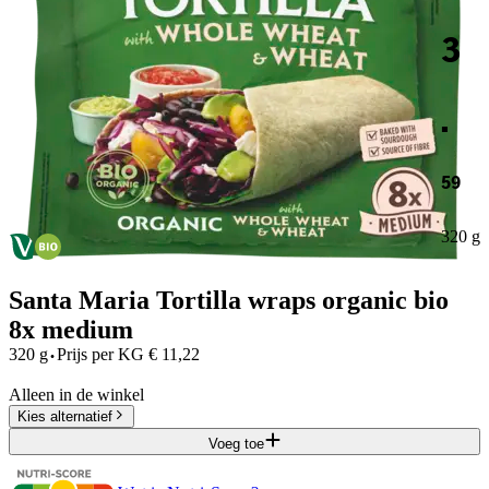
3
.
59
320 g
Santa Maria Tortilla wraps organic bio
8x medium
·
320 g
Prijs per
KG
€
11,22
Alleen in de winkel
Kies alternatief
Voeg toe