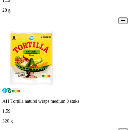
1
.
19
28 g
AH Tortilla naturel wraps medium 8 stuks
1
.
59
320 g