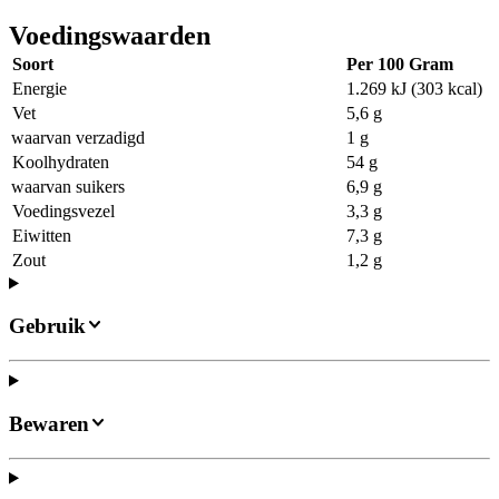
Voedingswaarden
Soort
Per 100 Gram
Energie
1.269 kJ (303 kcal)
Vet
5,6 g
waarvan verzadigd
1 g
Koolhydraten
54 g
waarvan suikers
6,9 g
Voedingsvezel
3,3 g
Eiwitten
7,3 g
Zout
1,2 g
Gebruik
Bewaren