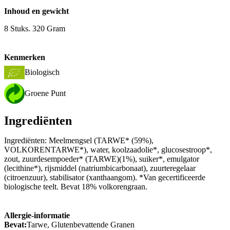
Inhoud en gewicht
8 Stuks. 320 Gram
Kenmerken
Biologisch
Groene Punt
Ingrediënten
Ingrediënten: Meelmengsel (TARWE* (59%),
VOLKORENTARWE*), water, koolzaadolie*, glucosestroop*,
zout, zuurdesempoeder* (TARWE)(1%), suiker*, emulgator
(lecithine*), rijsmiddel (natriumbicarbonaat), zuurteregelaar
(citroenzuur), stabilisator (xanthaangom). *Van gecertificeerde
biologische teelt. Bevat 18% volkorengraan.
Allergie-informatie
Bevat:
Tarwe, Glutenbevattende Granen