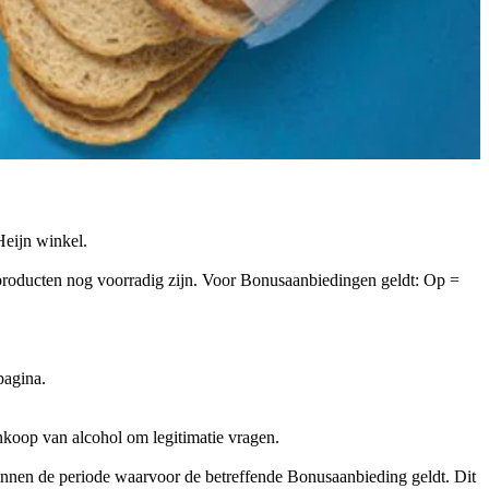
Heijn winkel.
e producten nog voorradig zijn. Voor Bonusaanbiedingen geldt: Op =
pagina.
koop van alcohol om legitimatie vragen.
nnen de periode waarvoor de betreffende Bonusaanbieding geldt. Dit