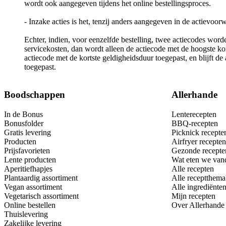
wordt ook aangegeven tijdens het online bestellingsproces.
- Inzake acties is het, tenzij anders aangegeven in de actievoor
Echter, indien, voor eenzelfde bestelling, twee actiecodes word
servicekosten, dan wordt alleen de actiecode met de hoogste kor
actiecode met de kortste geldigheidsduur toegepast, en blijft d
toegepast.
Boodschappen
Allerhande
In de Bonus
Lenterecepten
Bonusfolder
BBQ-recepten
Gratis levering
Picknick recepte
Producten
Airfryer recepten
Prijsfavorieten
Gezonde recepte
Lente producten
Wat eten we van
Aperitiefhapjes
Alle recepten
Plantaardig assortiment
Alle receptthema
Vegan assortiment
Alle ingrediënte
Vegetarisch assortiment
Mijn recepten
Online bestellen
Over Allerhande
Thuislevering
Zakelijke levering