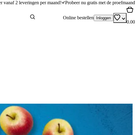
er vanaf 2 leveringen per maand!
Probeer nu gratis met de proefmaand
Online bestellen
Inloggen
0.00