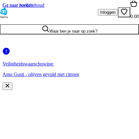
Ga naar hoofdinhoud
Ga naar zoeken
Inloggen
0.00
menu
Waar ben je naar op zoek?
Veiligheidswaarschuwing:
Amo Gusti - olijven gevuld met citroen