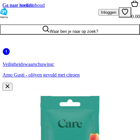
Ga naar hoofdinhoud
Ga naar zoeken
Inloggen
0.00
menu
Waar ben je naar op zoek?
Veiligheidswaarschuwing:
Amo Gusti - olijven gevuld met citroen