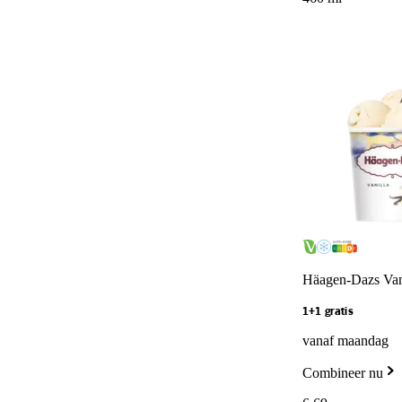
Häagen-Dazs Van
1+1 gratis
vanaf maandag
Combineer nu