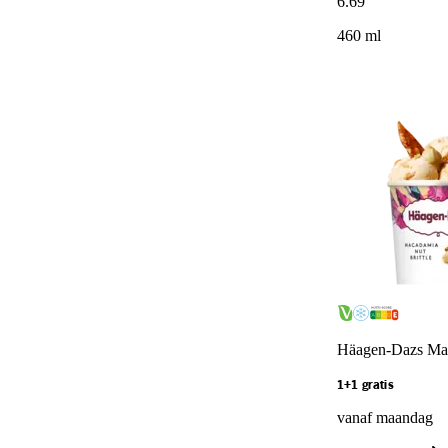
6
.
69
460 ml
Häagen-Dazs Maca
1+1 gratis
vanaf maandag