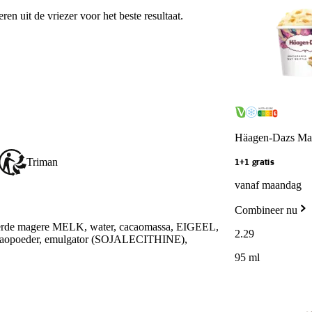
en uit de vriezer voor het beste resultaat.
Häagen-Dazs Maca
Triman
1+1 gratis
vanaf maandag
Combineer nu
eerde magere MELK, water, cacaomassa, EIGEEL,
2
.
29
opoeder, emulgator (SOJALECITHINE),
95 ml