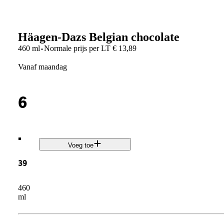
Häagen-Dazs Belgian chocolate
·
460 ml
Normale prijs per
LT
€
13,89
vanaf maandag
6
.
Voeg toe
39
460
ml