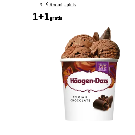
Roomijs pints
1+1
gratis