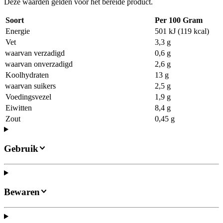
Deze waarden gelden voor het bereide product.
Soort
Per 100 Gram
Energie
501 kJ (119 kcal)
Vet
3,3 g
waarvan verzadigd
0,6 g
waarvan onverzadigd
2,6 g
Koolhydraten
13 g
waarvan suikers
2,5 g
Voedingsvezel
1,9 g
Eiwitten
8,4 g
Zout
0,45 g
Gebruik
Bewaren