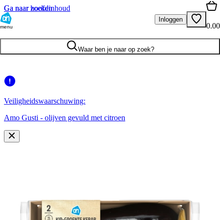
Ga naar hoofdinhoud
Ga naar zoeken
Inloggen
0.00
menu
Waar ben je naar op zoek?
Veiligheidswaarschuwing:
Amo Gusti - olijven gevuld met citroen