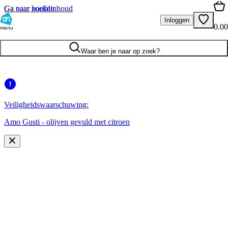
Ga naar hoofdinhoud
Ga naar zoeken
Inloggen
0.00
menu
Waar ben je naar op zoek?
Veiligheidswaarschuwing:
Amo Gusti - olijven gevuld met citroen