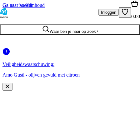
Ga naar hoofdinhoud
Ga naar zoeken
Inloggen
0.00
menu
Waar ben je naar op zoek?
Veiligheidswaarschuwing:
Amo Gusti - olijven gevuld met citroen