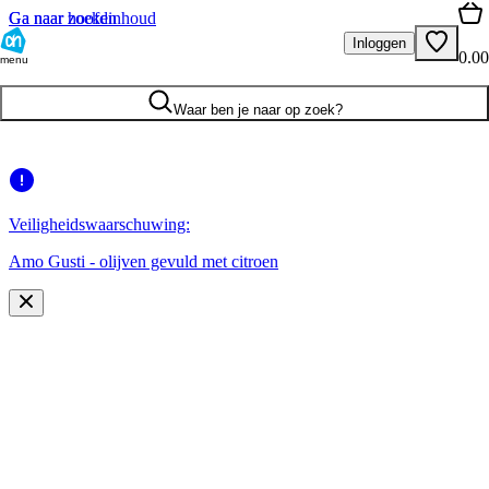
Ga naar hoofdinhoud
Ga naar zoeken
Inloggen
0.00
menu
Waar ben je naar op zoek?
Veiligheidswaarschuwing:
Amo Gusti - olijven gevuld met citroen