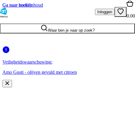
Ga naar hoofdinhoud
Ga naar zoeken
Inloggen
0.00
menu
Waar ben je naar op zoek?
Veiligheidswaarschuwing:
Amo Gusti - olijven gevuld met citroen