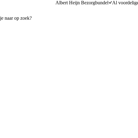
Albert Heijn Bezorgbundel
Al voordelig