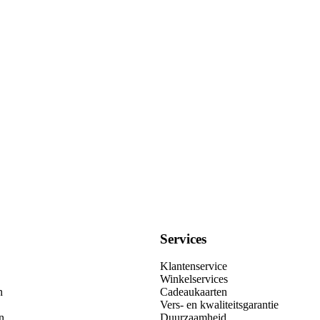
Services
Klantenservice
Winkelservices
n
Cadeaukaarten
Vers- en kwaliteitsgarantie
n
Duurzaamheid