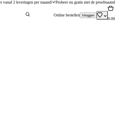
er vanaf 2 leveringen per maand!
Probeer nu gratis met de proefmaand
Online bestellen
Inloggen
0.00