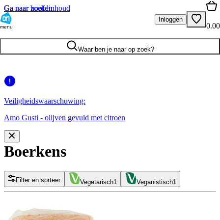
Ga naar hoofdinhoud
Ga naar zoeken
Inloggen
0.00
menu
Waar ben je naar op zoek?
Veiligheidswaarschuwing:
Amo Gusti - olijven gevuld met citroen
Boerkens
Filter en sorteer
Vegetarisch
1
Veganistisch
1