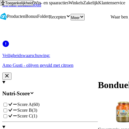
Win- en spaaracties
Winkels
Zakelijk
Klantenservice
Toegankelijkheid
Ga naar hoofdinhoud
Ga naar zoeken
Producten
Bonus
Folder
Recepten
Meer
Veiligheidswaarschuwing:
Amo Gusti - olijven gevuld met citroen
Bonduel
Nutri-Score
Score A
(
60
)
Score B
(
3
)
Score C
(
1
)