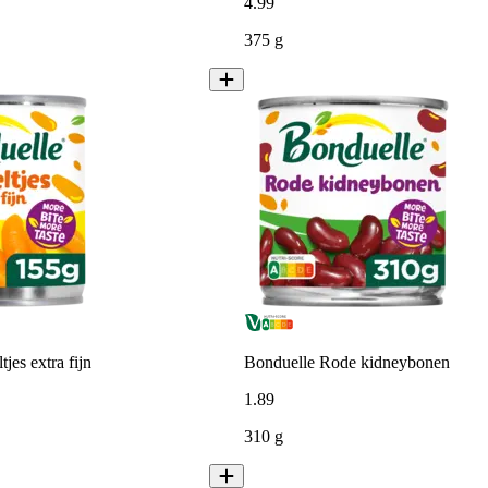
4
.
99
375 g
jes extra fijn
Bonduelle Rode kidneybonen
1
.
89
310 g