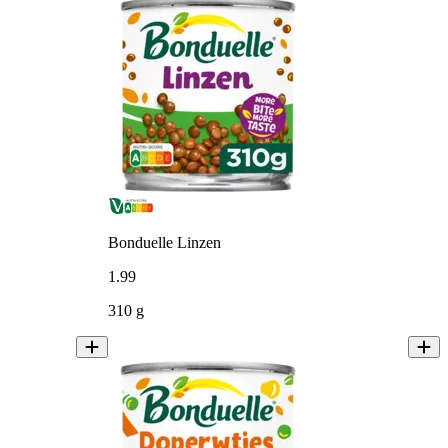
Bonduelle Linzen
1
.
99
310 g