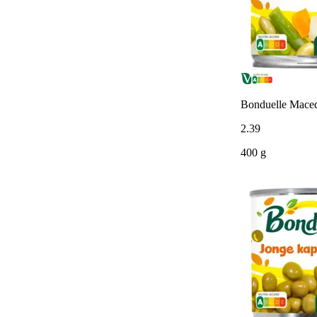
Bonduelle Maced
2
.
39
400 g