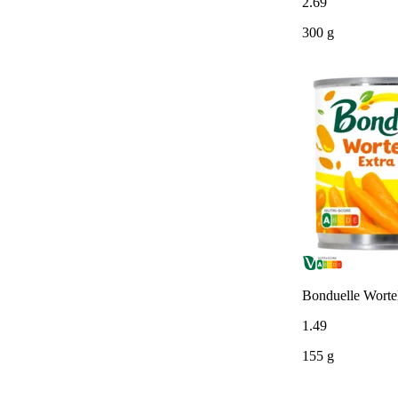
2
.
69
300 g
Bonduelle Wortelt
1
.
49
155 g