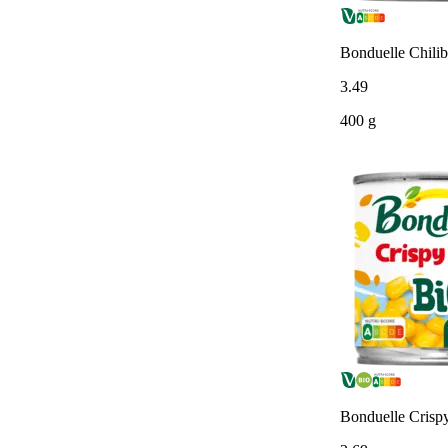
Bonduelle Chilib
3
.
49
400 g
Bonduelle Crispy