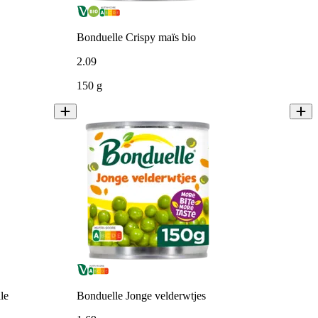
Bonduelle Crispy maïs bio
2
.
09
150 g
le
Bonduelle Jonge velderwtjes