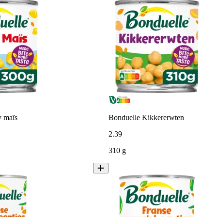
y maïs
Bonduelle Kikkererwten
2
.
39
310 g