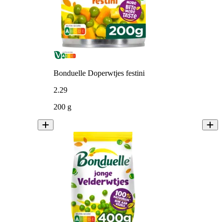
Bonduelle Doperwtjes festini
2
.
29
200 g