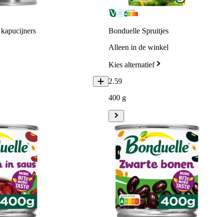
kapucijners
Bonduelle Spruitjes
Alleen in de winkel
Kies alternatief
2
.
59
400 g