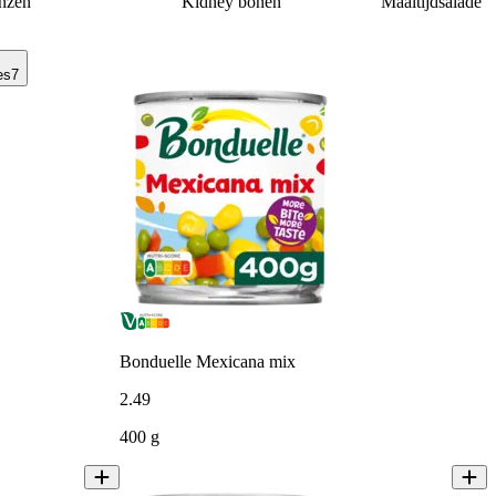
nzen
Kidney bonen
Maaltijdsalade
es
7
Bonduelle Mexicana mix
2
.
49
400 g