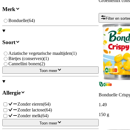
Groentemix cons
Merk
Filter en sorte
Bonduelle
(
64
)
Soort
Aziatische vegetarische maaltijden
(
1
)
Bietjes (conserven)
(
1
)
Cannellini bonen
(
2
)
Toon meer
Allergie
Bonduelle Crisp
Zonder eieren
(
64
)
1
.
49
Zonder lactose
(
64
)
150 g
Zonder melk
(
64
)
Toon meer