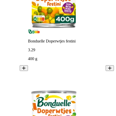
Bonduelle Doperwtjes festini
3
.
29
400 g