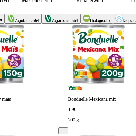
erven
Mais conserven
Kikkererwten
Li
er
Vegetarisch
64
Veganistisch
64
Biologisch
7
Diepvri
y maïs
Bonduelle Mexicana mix
1
.
99
200 g