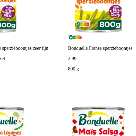
 sperzieboontjes zeer fijn
Bonduelle Franse sperzieboontjes
kel
2
.
99
800 g