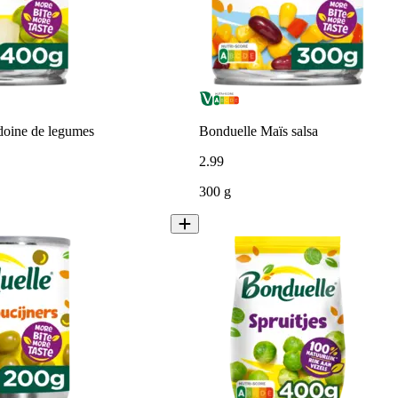
oine de legumes
Bonduelle Maïs salsa
2
.
99
300 g