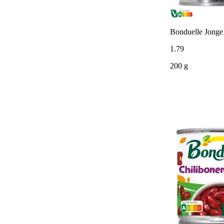
Bonduelle Jonge 
1
.
79
200 g