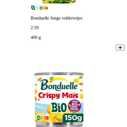
Bonduelle Jonge velderwtjes
2
.
59
400 g