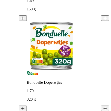
1
.
69
150 g
Bonduelle Doperwtjes
1
.
79
320 g