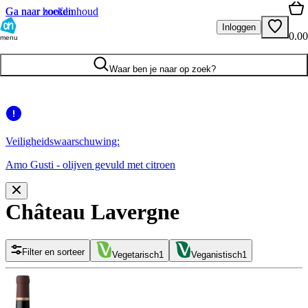
Ga naar hoofdinhoud
Ga naar zoeken
Inloggen
0.00
menu
Waar ben je naar op zoek?
Veiligheidswaarschuwing:
Amo Gusti - olijven gevuld met citroen
Château Lavergne
Filter en sorteer
Vegetarisch
1
Veganistisch
1