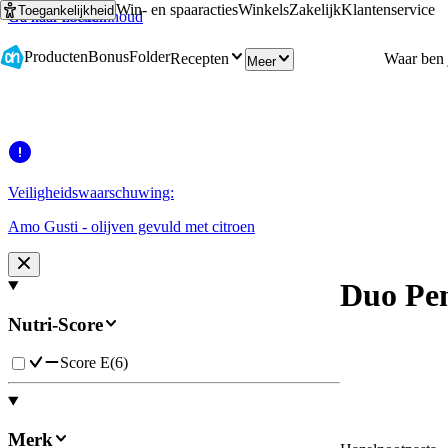
Win- en spaaracties
Winkels
Zakelijk
Klantenservice
Toegankelijkheid
Ga naar hoofdinhoud
Ga naar zoeken
Producten
Bonus
Folder
Recepten
Meer
Veiligheidswaarschuwing:
Amo Gusti - olijven gevuld met citroen
Duo Pen
Nutri-Score
Score E
(
6
)
Merk