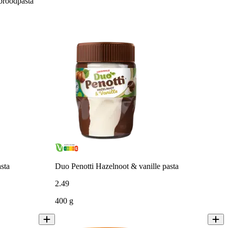
broodpasta
sta
Duo Penotti Hazelnoot & vanille pasta
2
.
49
400 g