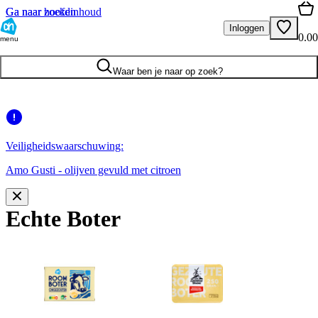
Ga naar hoofdinhoud
Ga naar zoeken
Inloggen
0.00
menu
Waar ben je naar op zoek?
Veiligheidswaarschuwing:
Amo Gusti - olijven gevuld met citroen
Echte Boter