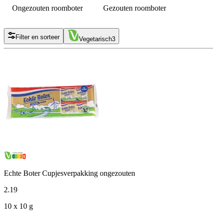
Ongezouten roomboter
Gezouten roomboter
Filter en sorteer
Vegetarisch
3
Echte Boter Cupjesverpakking ongezouten
2
.
19
10 x 10 g