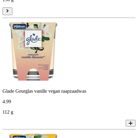
Glade Geurglas vanille vegan raapzaadwas
4
.
99
112 g