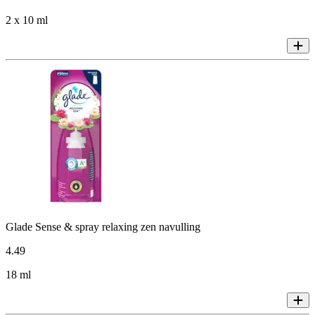
2 x 10 ml
Glade Sense & spray relaxing zen navulling
4
.
49
18 ml