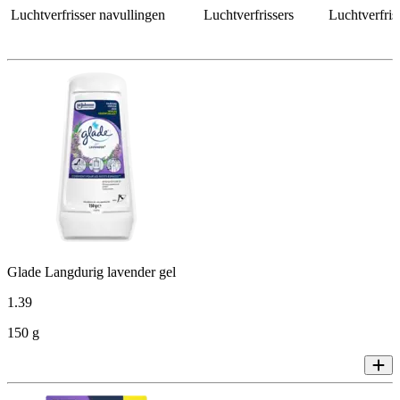
Luchtverfrisser navullingen
Luchtverfrissers
Luchtverfri
Glade Langdurig lavender gel
1
.
39
150 g