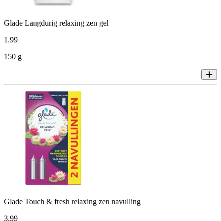
Glade Langdurig relaxing zen gel
1
.
99
150 g
Glade Touch & fresh relaxing zen navulling
3
.
99