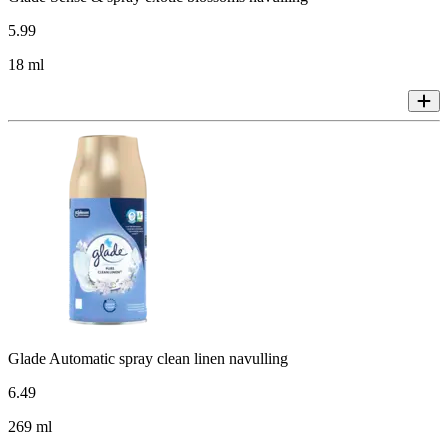
5
.
99
18 ml
Glade Automatic spray clean linen navulling
6
.
49
269 ml