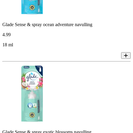
Glade Sense & spray ocean adventure navulling
4
.
99
18 ml
Glade Sense & spray exotic blossoms navulling