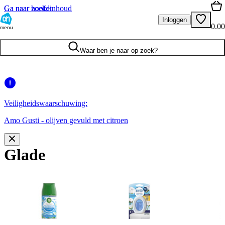
Ga naar hoofdinhoud
Ga naar zoeken
Inloggen
0.00
menu
Waar ben je naar op zoek?
Veiligheidswaarschuwing:
Amo Gusti - olijven gevuld met citroen
Glade