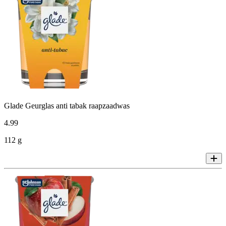
Glade Geurglas anti tabak raapzaadwas
4
.
99
112 g