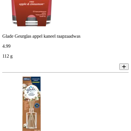
Glade Geurglas appel kaneel raapzaadwas
4
.
99
112 g