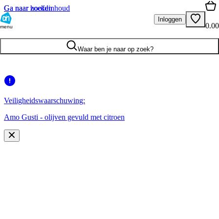
Ga naar hoofdinhoud
Ga naar zoeken
Inloggen
0.00
menu
Waar ben je naar op zoek?
Veiligheidswaarschuwing:
Amo Gusti - olijven gevuld met citroen