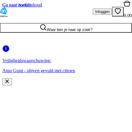
Ga naar hoofdinhoud
Ga naar zoeken
Inloggen
0.00
menu
Waar ben je naar op zoek?
Veiligheidswaarschuwing:
Amo Gusti - olijven gevuld met citroen