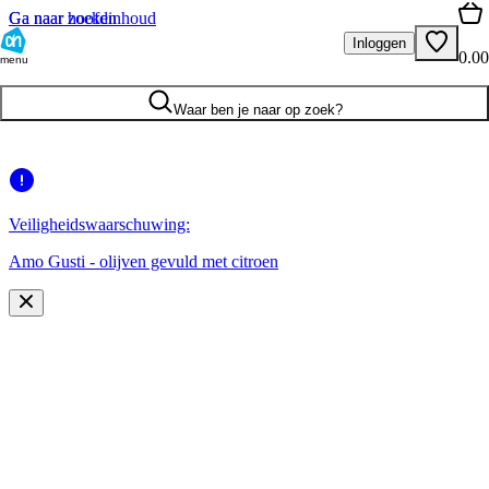
Ga naar hoofdinhoud
Ga naar zoeken
Inloggen
0.00
menu
Waar ben je naar op zoek?
Veiligheidswaarschuwing:
Amo Gusti - olijven gevuld met citroen