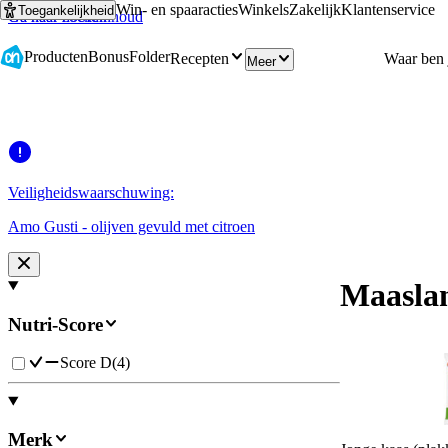
Win- en spaaracties
Winkels
Zakelijk
Klantenservice
Toegankelijkheid
Ga naar hoofdinhoud
Ga naar zoeken
Producten
Bonus
Folder
Recepten
Meer
Veiligheidswaarschuwing:
Amo Gusti - olijven gevuld met citroen
Maasla
Nutri-Score
Score D
(
4
)
Merk