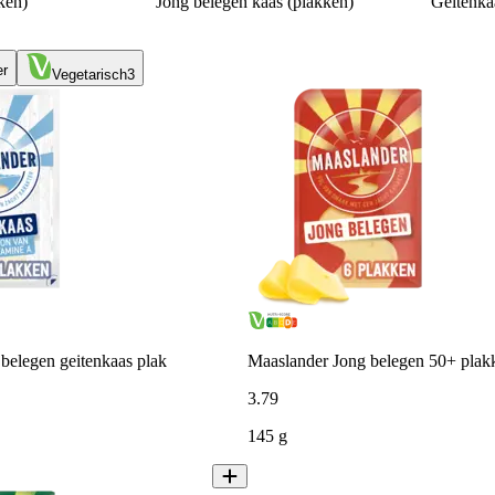
ken)
Jong belegen kaas (plakken)
Geitenka
er
Vegetarisch
3
belegen geitenkaas plak
Maaslander Jong belegen 50+ plak
3
.
79
145 g