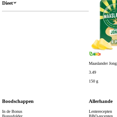
Dieet
Maaslander Jong
3
.
49
150 g
Boodschappen
Allerhande
In de Bonus
Lenterecepten
Bonusfolder
BBQ-recepten