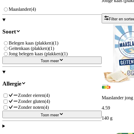
Jonge kaas (plak
Maaslander
(
4
)
Filter en sorte
Soort
Belegen kaas (plakken)
(
1
)
Geitenkaas (plakken)
(
1
)
Jong belegen kaas (plakken)
(
1
)
Toon meer
Allergie
Zonder eieren
(
4
)
Maaslander jong 
Zonder gluten
(
4
)
Zonder noten
(
4
)
4
.
59
Toon meer
140 g