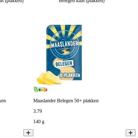
as (plakken)
Belegen kaas (plakken)
ken
Maaslander Belegen 50+ plakken
3
.
79
140 g