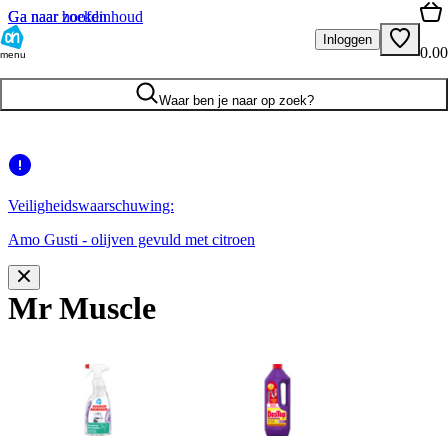
Ga naar hoofdinhoud
Ga naar zoeken
Inloggen
0.00
menu
Waar ben je naar op zoek?
Veiligheidswaarschuwing:
Amo Gusti - olijven gevuld met citroen
Mr Muscle