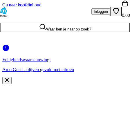
Ga naar hoofdinhoud
Ga naar zoeken
Inloggen
0.00
menu
Waar ben je naar op zoek?
Veiligheidswaarschuwing:
Amo Gusti - olijven gevuld met citroen