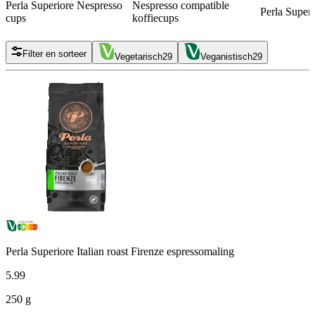
Perla Superiore Nespresso
Nespresso compatible
Perla Super
cups
koffiecups
Filter en sorteer
Vegetarisch
29
Veganistisch
29
Perla Superiore Italian roast Firenze espressomaling
5
.
99
250 g