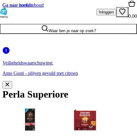
Ga naar hoofdinhoud
Ga naar zoeken
Inloggen
0.00
menu
Waar ben je naar op zoek?
Veiligheidswaarschuwing:
Amo Gusti - olijven gevuld met citroen
Perla Superiore