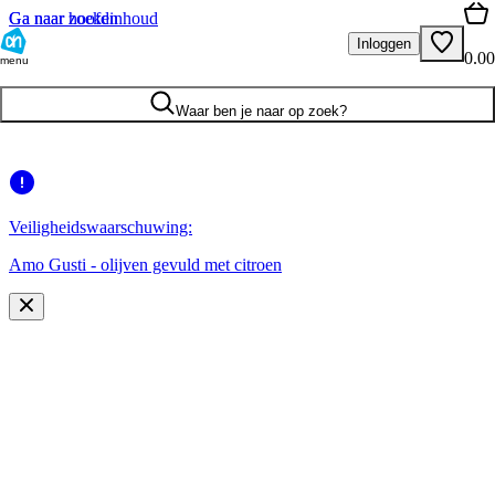
Ga naar hoofdinhoud
Ga naar zoeken
Inloggen
0.00
menu
Waar ben je naar op zoek?
Veiligheidswaarschuwing:
Amo Gusti - olijven gevuld met citroen