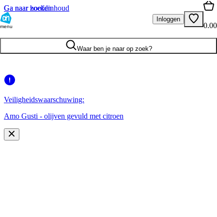
Ga naar hoofdinhoud
Ga naar zoeken
Inloggen
0.00
menu
Waar ben je naar op zoek?
Veiligheidswaarschuwing:
Amo Gusti - olijven gevuld met citroen