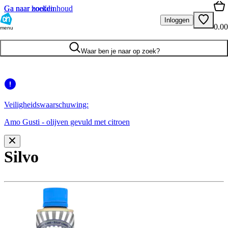
Ga naar hoofdinhoud
Ga naar zoeken
Inloggen
0.00
menu
Waar ben je naar op zoek?
Veiligheidswaarschuwing:
Amo Gusti - olijven gevuld met citroen
Silvo