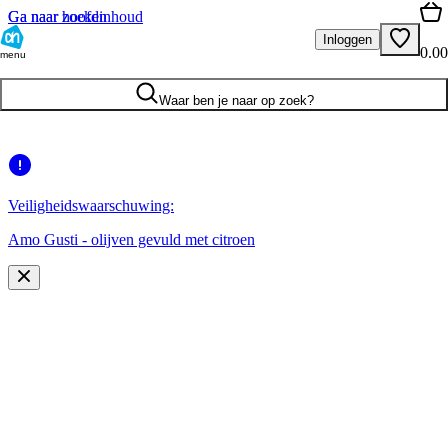
Ga naar hoofdinhoud
Ga naar zoeken
Inloggen
0.00
menu
Waar ben je naar op zoek?
Veiligheidswaarschuwing:
Amo Gusti - olijven gevuld met citroen