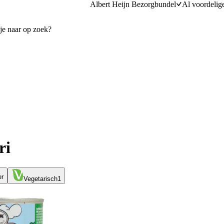
Albert Heijn Bezorgbundel
Al voordelig
ri
er
Vegetarisch
1