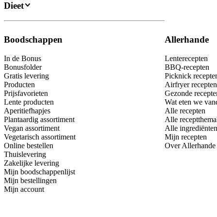
Dieet
Boodschappen
Allerhande
In de Bonus
Lenterecepten
Bonusfolder
BBQ-recepten
Gratis levering
Picknick recepte
Producten
Airfryer recepten
Prijsfavorieten
Gezonde recepte
Lente producten
Wat eten we van
Aperitiefhapjes
Alle recepten
Plantaardig assortiment
Alle receptthema
Vegan assortiment
Alle ingrediënte
Vegetarisch assortiment
Mijn recepten
Online bestellen
Over Allerhande
Thuislevering
Zakelijke levering
Mijn boodschappenlijst
Mijn bestellingen
Mijn account