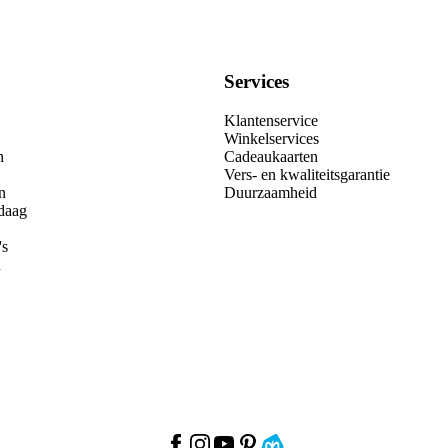
Services
Klantenservice
Winkelservices
n
Cadeaukaarten
Vers- en kwaliteitsgarantie
n
Duurzaamheid
daag
's
n