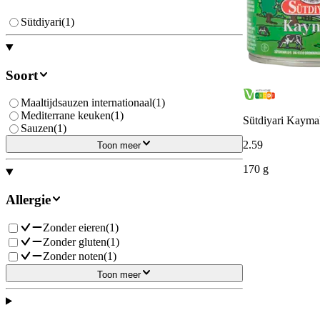
Sütdiyari
(
1
)
Soort
Maaltijdsauzen internationaal
(
1
)
Mediterrane keuken
(
1
)
Sütdiyari Kaym
Sauzen
(
1
)
2
.
59
Toon meer
170 g
Allergie
Zonder eieren
(
1
)
Zonder gluten
(
1
)
Zonder noten
(
1
)
Toon meer