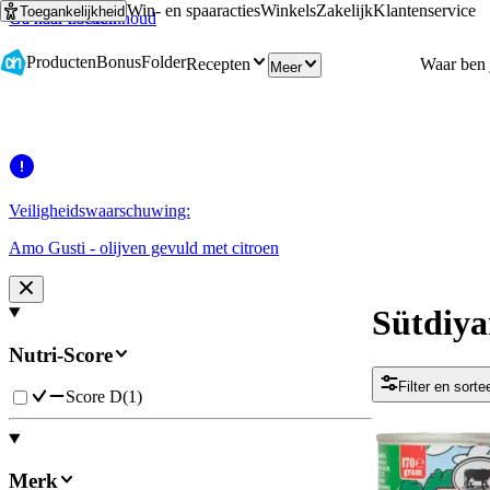
Win- en spaaracties
Winkels
Zakelijk
Klantenservice
Toegankelijkheid
Ga naar hoofdinhoud
Ga naar zoeken
Producten
Bonus
Folder
Recepten
Meer
Veiligheidswaarschuwing:
Amo Gusti - olijven gevuld met citroen
Sütdiya
Nutri-Score
Filter en sorte
Score D
(
1
)
Merk