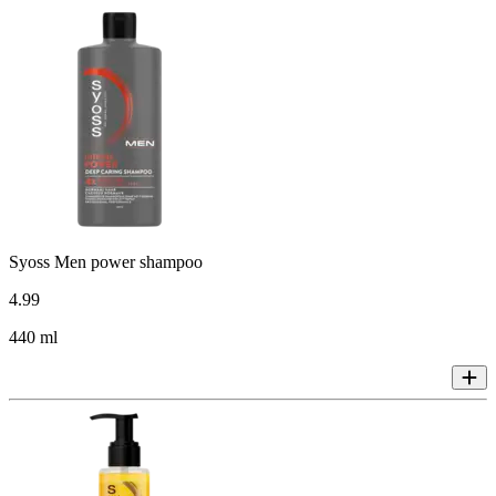
Syoss Men power shampoo
4
.
99
440 ml