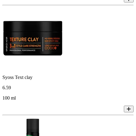
Syoss Text clay
6
.
59
100 ml