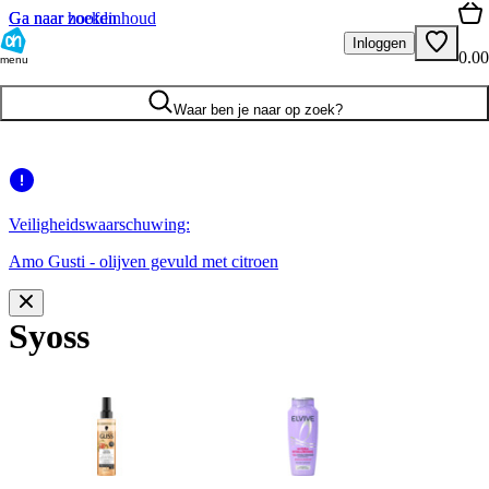
Ga naar hoofdinhoud
Ga naar zoeken
Inloggen
0.00
menu
Waar ben je naar op zoek?
Veiligheidswaarschuwing:
Amo Gusti - olijven gevuld met citroen
Syoss