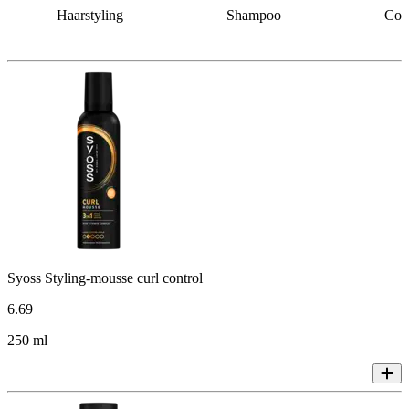
Haarstyling
Shampoo
Cond
Syoss Styling-mousse curl control
6
.
69
250 ml