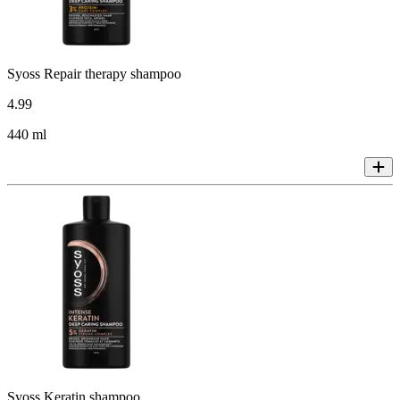
Syoss Repair therapy shampoo
4
.
99
440 ml
Syoss Keratin shampoo