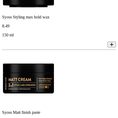
Syoss Styling max hold wax
8
.
49
150 ml
Syoss Matt finish paste