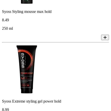
Syoss Styling mousse max hold
8
.
49
250 ml
Syoss Extreme styling gel power hold
8
.
99