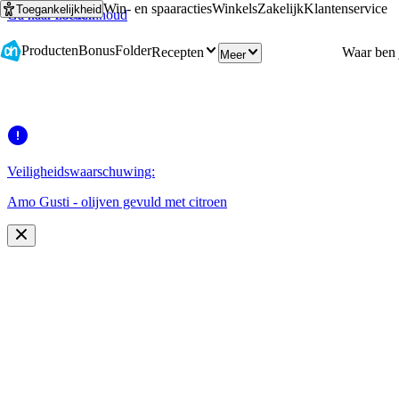
Win- en spaaracties
Winkels
Zakelijk
Klantenservice
Toegankelijkheid
Ga naar hoofdinhoud
Ga naar zoeken
Producten
Bonus
Folder
Recepten
Meer
Veiligheidswaarschuwing:
Amo Gusti - olijven gevuld met citroen