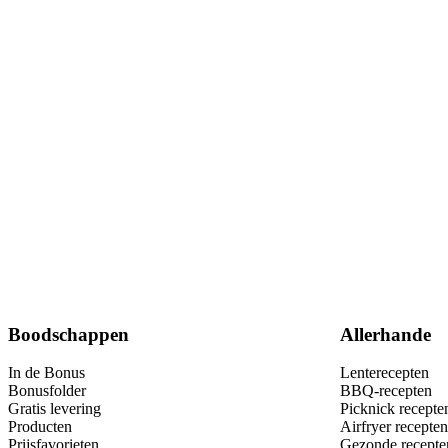
Boodschappen
Allerhande
In de Bonus
Lenterecepten
Bonusfolder
BBQ-recepten
Gratis levering
Picknick recepte
Producten
Airfryer recepten
Prijsfavorieten
Gezonde recepte