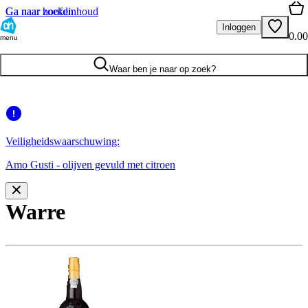
Ga naar hoofdinhoud
Ga naar zoeken
Inloggen
0.00
menu
Waar ben je naar op zoek?
Veiligheidswaarschuwing:
Amo Gusti - olijven gevuld met citroen
Warre