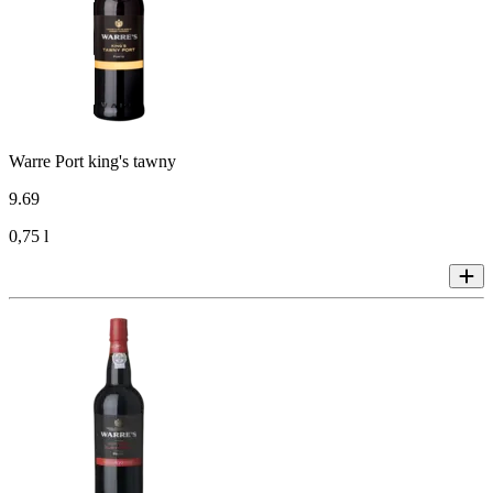
Warre Port king's tawny
9
.
69
0,75 l