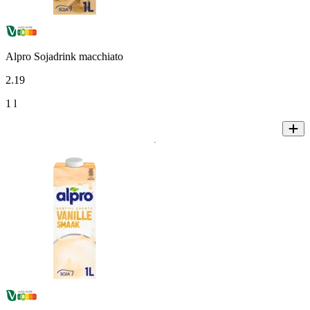
Alpro Sojadrink macchiato
2
.
19
1 l