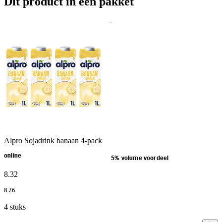
Dit product in een pakket
Alpro Sojadrink banaan 4-pack
online
5% volume voordeel
8
.
32
8
.
76
4 stuks