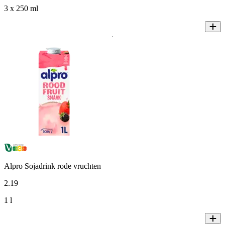
3 x 250 ml
Alpro Sojadrink rode vruchten
2
.
19
1 l