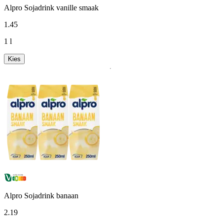
Alpro Sojadrink vanille smaak
1
.
45
1 l
Kies
Alpro Sojadrink banaan
2
.
19