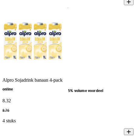
Alpro Sojadrink banaan 4-pack
online
5% volume voordeel
8
.
32
8
.
76
4 stuks