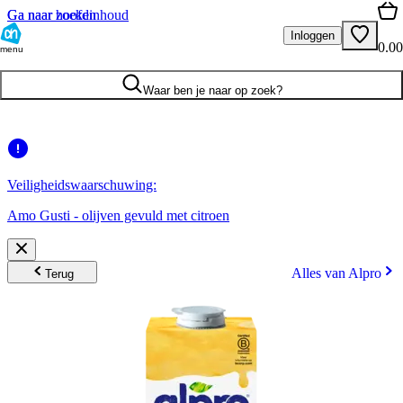
Ga naar hoofdinhoud
Ga naar zoeken
Inloggen
0.00
menu
Waar ben je naar op zoek?
Veiligheidswaarschuwing:
Amo Gusti - olijven gevuld met citroen
Alles van Alpro
Terug