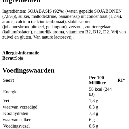
Ingrediënten: SOJABASIS (92%) (water, gepelde SOJABONEN
(7,8%)), suiker, maltodextrine, bananensap uit concentraat (1,2%),
aroma, calcium (calciumcarbonaat), stabilisatoren
(johannesbroodpitmeel, gellangom), zeezout, zuurteregelaar
(kaliumfosfaten), natuurlijk aroma, vitaminen B2, B12, D2. Vrij van
zuivel en gluten. Van nature lactosevrij.
Allergie-informatie
Bevat:
Soja
Voedingswaarden
Per 100
Soort
RI*
Milliliter
58 kcal (244
Energie
kJ)
Vet
1,8 g
waarvan verzadigd
0,3 g
Koolhydraten
7,3 g
waarvan suikers
6 g
Voedingsvezel
0,6 g