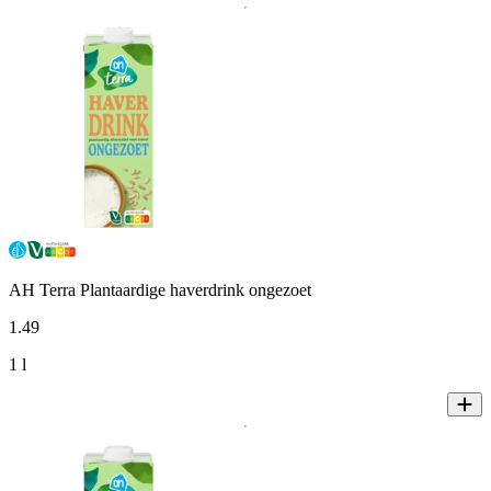
AH Terra Plantaardige haverdrink ongezoet
1
.
49
1 l