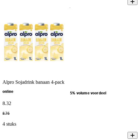
Alpro Sojadrink banaan 4-pack
online
5% volume voordeel
8
.
32
8
.
76
4 stuks