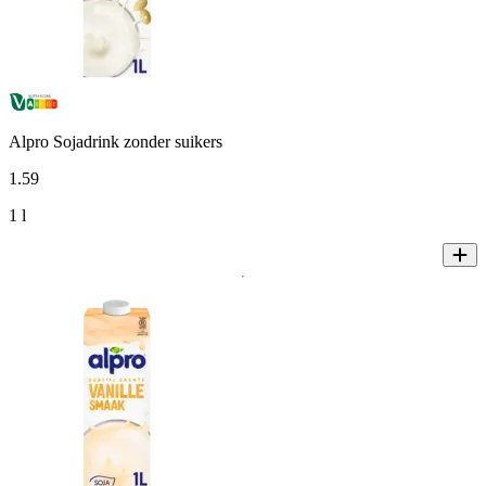
Alpro Sojadrink zonder suikers
1
.
59
1 l