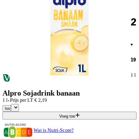
2
.
19
1 l
Alpro Sojadrink banaan
·
1 l
Prijs per
LT
€
2,19
los
Voeg toe
Wat is Nutri-Score?