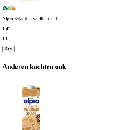
Alpro Sojadrink vanille smaak
1
.
45
1 l
Kies
Anderen kochten ook