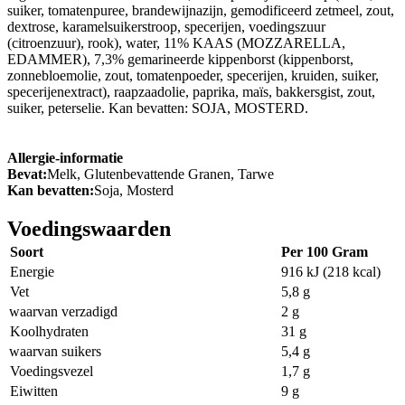
suiker, tomatenpuree, brandewijnazijn, gemodificeerd zetmeel, zout,
dextrose, karamelsuikerstroop, specerijen, voedingszuur
(citroenzuur), rook), water, 11% KAAS (MOZZARELLA,
EDAMMER), 7,3% gemarineerde kippenborst (kippenborst,
zonnebloemolie, zout, tomatenpoeder, specerijen, kruiden, suiker,
specerijenextract), raapzaadolie, paprika, maïs, bakkersgist, zout,
suiker, peterselie. Kan bevatten: SOJA, MOSTERD.
Allergie-informatie
Bevat:
Melk, Glutenbevattende Granen, Tarwe
Kan bevatten:
Soja, Mosterd
Voedingswaarden
Soort
Per 100 Gram
Energie
916 kJ (218 kcal)
Vet
5,8 g
waarvan verzadigd
2 g
Koolhydraten
31 g
waarvan suikers
5,4 g
Voedingsvezel
1,7 g
Eiwitten
9 g