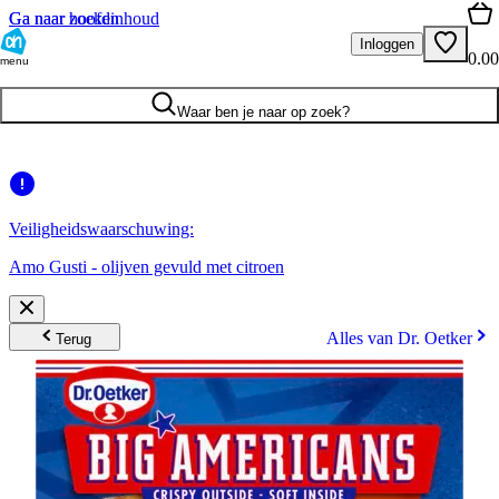
Ga naar hoofdinhoud
Ga naar zoeken
Inloggen
0.00
menu
Waar ben je naar op zoek?
Veiligheidswaarschuwing:
Amo Gusti - olijven gevuld met citroen
Alles van Dr. Oetker
Terug