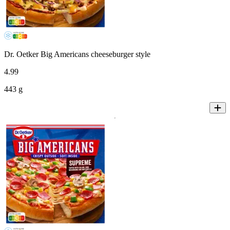
Dr. Oetker Big Americans cheeseburger style
4
.
99
443 g