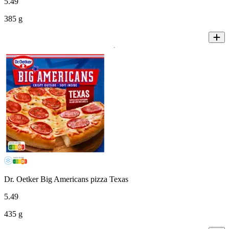
5
.
49
385 g
Dr. Oetker Big Americans pizza Texas
5
.
49
435 g