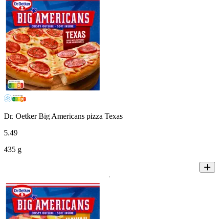
Dr. Oetker Big Americans pizza Texas
5
.
49
435 g