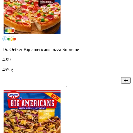
Dr. Oetker Big americans pizza Supreme
4
.
99
455 g