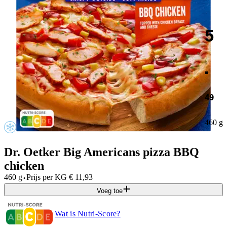
5
.
49
460 g
Dr. Oetker Big Americans pizza BBQ
chicken
·
460 g
Prijs per
KG
€
11,93
Voeg toe
Wat is Nutri-Score?