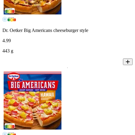
Dr. Oetker Big Americans cheeseburger style
4
.
99
443 g