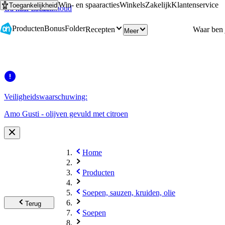
Win- en spaaracties
Winkels
Zakelijk
Klantenservice
Toegankelijkheid
Ga naar hoofdinhoud
Ga naar zoeken
Producten
Bonus
Folder
Recepten
Meer
Veiligheidswaarschuwing:
Amo Gusti - olijven gevuld met citroen
Home
Producten
Soepen, sauzen, kruiden, olie
Terug
Soepen