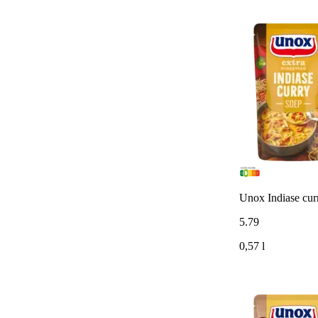
Unox Indiase cur
5
.
79
0,57 l