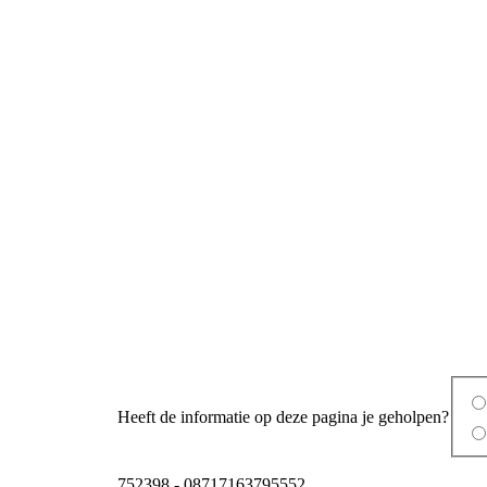
Heeft de informatie op deze pagina je geholpen?
752398
-
08717163795552