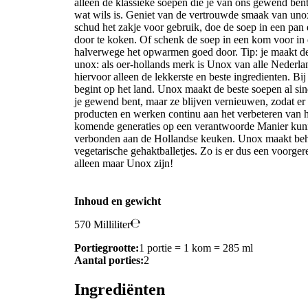
alleen de klassieke soepen die je van ons gewend ben
wat wils is. Geniet van de vertrouwde smaak van unox
schud het zakje voor gebruik, doe de soep in een pan
door te koken. Of schenk de soep in een kom voor in 
halverwege het opwarmen goed door. Tip: je maakt de
unox: als oer-hollands merk is Unox van alle Nederla
hiervoor alleen de lekkerste en beste ingredienten. B
begint op het land. Unox maakt de beste soepen al sind
je gewend bent, maar ze blijven vernieuwen, zodat er 
producten en werken continu aan het verbeteren van h
komende generaties op een verantwoorde Manier kunne
verbonden aan de Hollandse keuken. Unox maakt beha
vegetarische gehaktballetjes. Zo is er dus een voorge
alleen maar Unox zijn!
Inhoud en gewicht
570 Milliliter
Portiegrootte:
1 portie = 1 kom = 285 ml
Aantal porties:
2
Ingrediënten