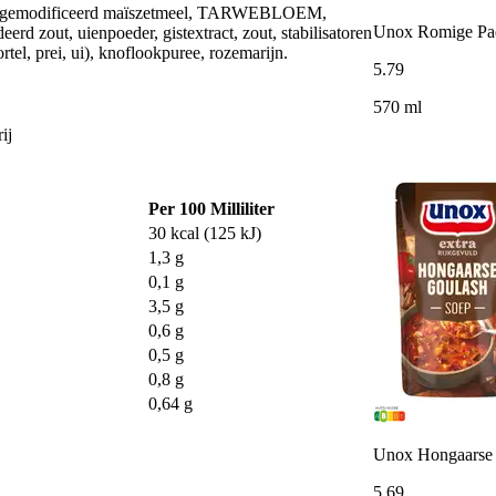
6%), gemodificeerd maïszetmeel, TARWEBLOEM,
Unox Romige Pad
out, uienpoeder, gistextract, zout, stabilisatoren
l, prei, ui), knoflookpuree, rozemarijn.
5
.
79
570 ml
ij
Per 100 Milliliter
30 kcal (125 kJ)
1,3 g
0,1 g
3,5 g
0,6 g
0,5 g
0,8 g
0,64 g
Unox Hongaarse 
5
.
69