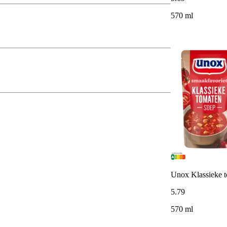
570 ml
Unox Klassieke 
5
.
79
570 ml