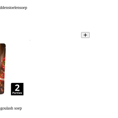
denstoelensoep
goulash soep