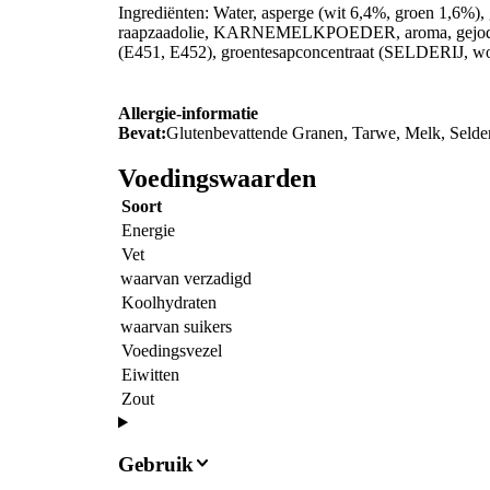
Ingrediënten: Water, asperge (wit 6,4%, groen 1,
raapzaadolie, KARNEMELKPOEDER, aroma, gejodeerd z
(E451, E452), groentesapconcentraat (SELDERIJ, worte
Allergie-informatie
Bevat:
Glutenbevattende Granen, Tarwe, Melk, Selder
Voedingswaarden
Soort
Energie
Vet
waarvan verzadigd
Koolhydraten
waarvan suikers
Voedingsvezel
Eiwitten
Zout
Gebruik