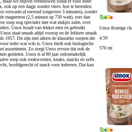
t, maar we blijven vernieuwen zodat er voor ieder
, ook op een dagje zonder vlees. hoe te bereiden:
 en verwarm al roerend (ongeveer 3 minuten), zonder
de magnetron (2,5 minuut op 750 watt), roer dan
ze soep nog specialer met wat stukjes zalm. over
nders. Unox houdt van lekker eten en gebruikt
Unox Romige ch
ij Unox staat smaak altijd voorop en de lekkere smaak
4
.
59
s 1957. Dit zijn niet alleen de klassieke soepen die
voor ieder wat wils is. Unox biedt ook biologische
570 ml
et assortiment. Zo zorgt Unox ervoor dat ook de
n genieten. Unox is al 80 jaar onlosmakelijk
lve soep ook rookworsten, knaks, snacks en zelfs
recht, hoofdgerecht of snack voor iedereen. Dat kan