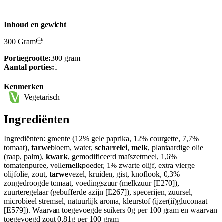
Inhoud en gewicht
300 Gram
Portiegrootte:
300 gram
Aantal porties:
1
Kenmerken
Vegetarisch
Ingrediënten
Ingrediënten: groente (12% gele paprika, 12% courgette, 7,7%
tomaat),
tarwe
bloem, water,
scharrelei
,
melk
, plantaardige olie
(raap, palm),
kwark
, gemodificeerd maïszetmeel, 1,6%
tomatenpuree, volle
melk
poeder, 1% zwarte olijf, extra vierge
olijfolie, zout,
tarwe
vezel, kruiden, gist, knoflook, 0,3%
zongedroogde tomaat, voedingszuur (melkzuur [E270]),
zuurteregelaar (gebufferde azijn [E267]), specerijen, zuursel,
microbieel stremsel, natuurlijk aroma, kleurstof (ijzer(ii)gluconaat
[E579]). Waarvan toegevoegde suikers 0g per 100 gram en waarvan
toegevoegd zout 0,81g per 100 gram