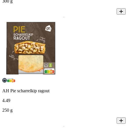
300 g
AH Pie scharrelkip ragout
4
.
49
250 g