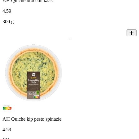
AH Quiche broccoli kaas
4
.
59
300 g
AH Quiche kip pesto spinazie
4
.
59