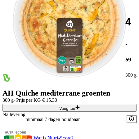
4
.
59
300 g
AH Quiche mediterrane groenten
·
300 g
Prijs per
KG
€
15,30
Voeg toe
Na levering
minimaal 7 dagen houdbaar
Wat is Nutri-Score?