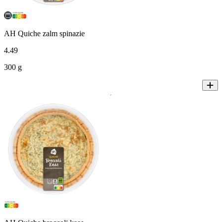
AH Quiche zalm spinazie
4
.
49
300 g