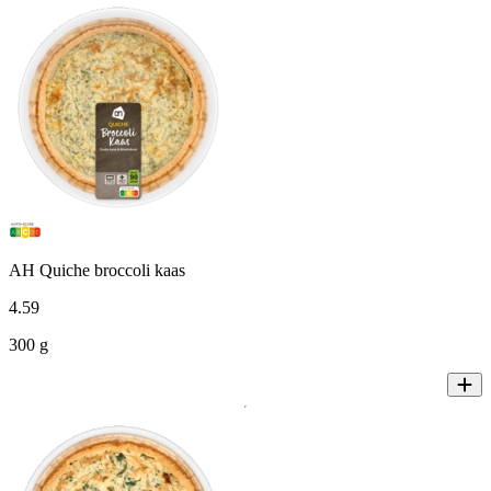
AH Quiche broccoli kaas
4
.
59
300 g