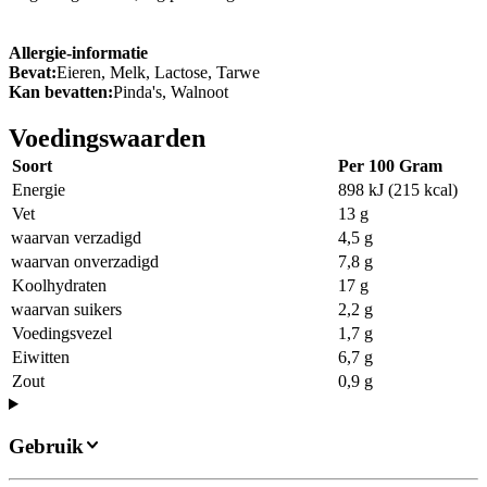
Allergie-informatie
Bevat:
Eieren, Melk, Lactose, Tarwe
Kan bevatten:
Pinda's, Walnoot
Voedingswaarden
Soort
Per 100 Gram
Energie
898 kJ (215 kcal)
Vet
13 g
waarvan verzadigd
4,5 g
waarvan onverzadigd
7,8 g
Koolhydraten
17 g
waarvan suikers
2,2 g
Voedingsvezel
1,7 g
Eiwitten
6,7 g
Zout
0,9 g
Gebruik