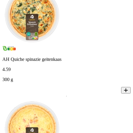
AH Quiche spinazie geitenkaas
4
.
59
300 g