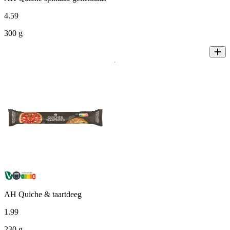
4
.
59
300 g
AH Quiche & taartdeeg
1
.
99
230 g