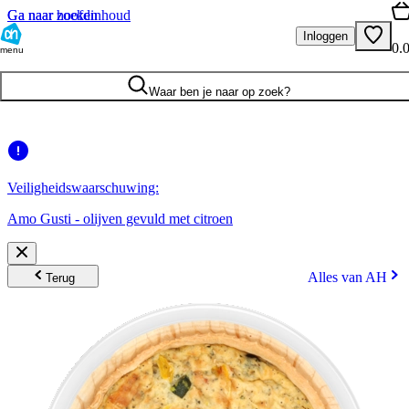
Ga naar hoofdinhoud
Ga naar zoeken
Inloggen
0.
menu
Waar ben je naar op zoek?
Veiligheidswaarschuwing:
Amo Gusti - olijven gevuld met citroen
Alles van AH
Terug