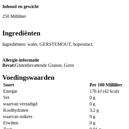
Inhoud en gewicht
250 Milliliter
Ingrediënten
Ingrediënten: water, GERSTEMOUT, hopextract.
Allergie-informatie
Bevat:
Glutenbevattende Granen, Gerst
Voedingswaarden
Soort
Per 100 Milliliter
Energie
176 kJ (42 kcal)
Vet
0 g
waarvan verzadigd
0 g
Koolhydraten
3,2 g
waarvan suikers
0 g
Eiwitten
0 g