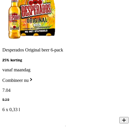
Desperados Original beer 6-pack
25% korting
vanaf maandag
Combineer nu
7
.
04
9
.
39
6 x 0,33 l