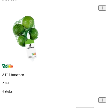
AH Limoenen
2
.
49
4 stuks