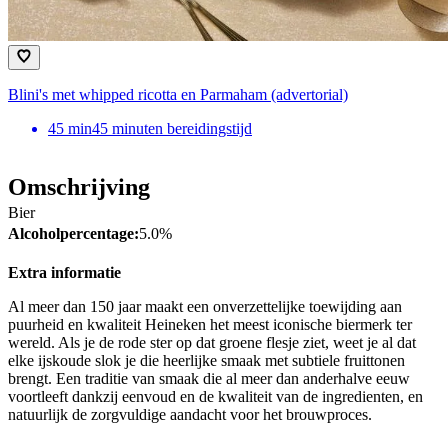
Blini's met whipped ricotta en Parmaham (advertorial)
45
min
45 minuten bereidingstijd
Omschrijving
Bier
Alcoholpercentage:
5.0%
Extra informatie
Al meer dan 150 jaar maakt een onverzettelijke toewijding aan
puurheid en kwaliteit Heineken het meest iconische biermerk ter
wereld. Als je de rode ster op dat groene flesje ziet, weet je al dat
elke ijskoude slok je die heerlijke smaak met subtiele fruittonen
brengt. Een traditie van smaak die al meer dan anderhalve eeuw
voortleeft dankzij eenvoud en de kwaliteit van de ingredienten, en
natuurlijk de zorgvuldige aandacht voor het brouwproces.