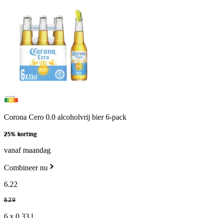
Corona Cero 0.0 alcoholvrij bier 6-pack
25% korting
vanaf maandag
Combineer nu
6
.
22
8
.
29
6 x 0,33 l