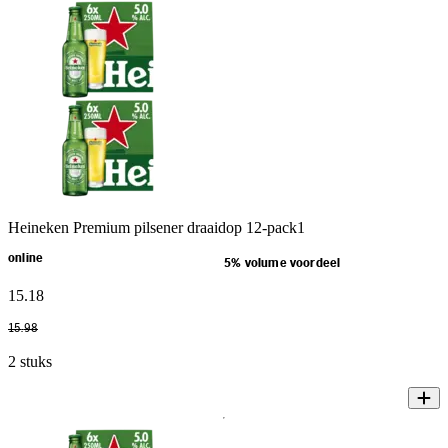
Heineken Premium pilsener draaidop 12-pack1
online
5% volume voordeel
15
.
18
15
.
98
2 stuks