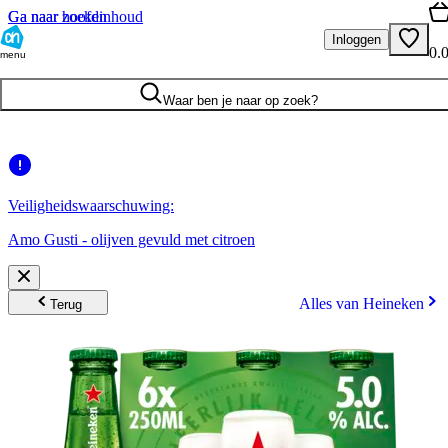
Ga naar hoofdinhoud
Ga naar zoeken
Inloggen
0.
menu
Waar ben je naar op zoek?
Veiligheidswaarschuwing:
Amo Gusti - olijven gevuld met citroen
Alles van Heineken
Terug