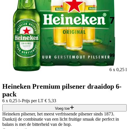
7
.
99
6 x 0,25 l
Heineken Premium pilsener draaidop 6-
pack
·
6 x 0,25 l
Prijs per
LT
€
5,33
Voeg toe
Heineken pilsener, het meest verfrissende pilsener sinds 1873.
Dankzij de combinatie van een licht fruitige smaak die perfect in
balans is met de bitterheid van de hop.