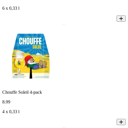
6 x 0,33 l
Chouffe Soleil 4-pack
8
.
99
4 x 0,33 l