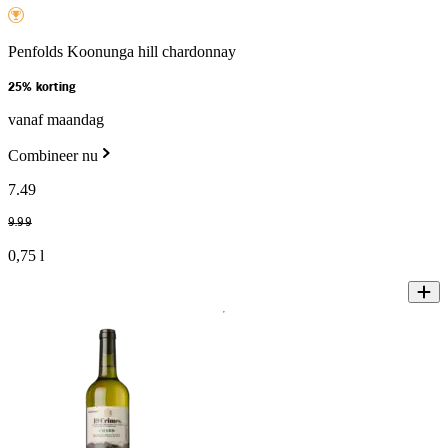
Penfolds Koonunga hill chardonnay
25% korting
vanaf maandag
Combineer nu
7
.
49
9
.
99
0,75 l