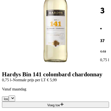
3
.
37
4
.
49
0,75 l
Hardys Bin 141 colombard chardonnay
·
0,75 l
Normale prijs per
LT
€
5,99
vanaf maandag
los
Voeg toe