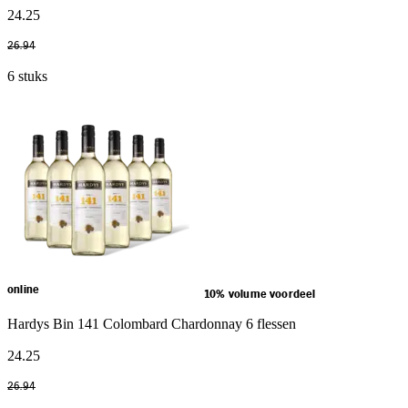
24
.
25
26
.
94
6 stuks
online
10% volume voordeel
Hardys Bin 141 Colombard Chardonnay 6 flessen
24
.
25
26
.
94