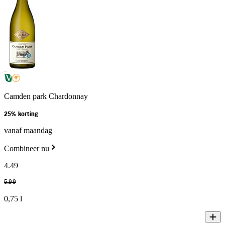
Camden park Chardonnay
25% korting
vanaf maandag
Combineer nu
4
.
49
5
.
99
0,75 l