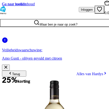
Ga naar hoofdinhoud
Ga naar zoeken
Inloggen
0.
menu
Waar ben je naar op zoek?
Veiligheidswaarschuwing:
Amo Gusti - olijven gevuld met citroen
Alles van Hardys
Terug
25%
korting