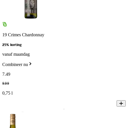
19 Crimes Chardonnay
25% korting
vanaf maandag
Combineer nu
7
.
49
9
.
99
0,75 l