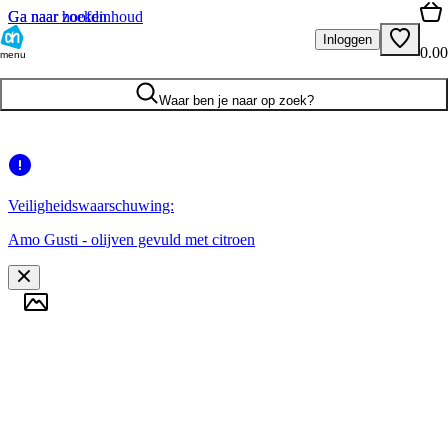
Ga naar hoofdinhoud
Ga naar zoeken
Inloggen
0.00
menu
Waar ben je naar op zoek?
Veiligheidswaarschuwing:
Amo Gusti - olijven gevuld met citroen