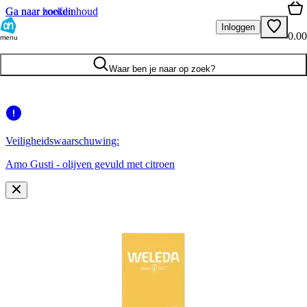
Ga naar hoofdinhoud
Ga naar zoeken
Inloggen
0.00
menu
Waar ben je naar op zoek?
Veiligheidswaarschuwing:
Amo Gusti - olijven gevuld met citroen