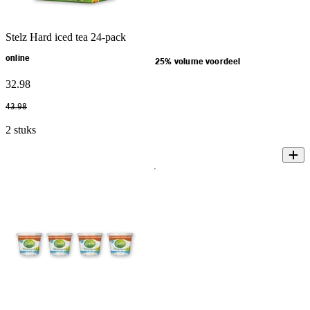
Stelz Hard iced tea 24-pack
online
25% volume voordeel
32
.
98
43
.
98
2 stuks