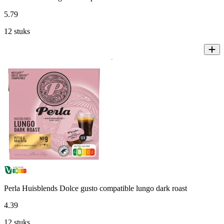
5
.
79
12 stuks
Perla Huisblends Dolce gusto compatible lungo dark roast
4
.
39
12 stuks