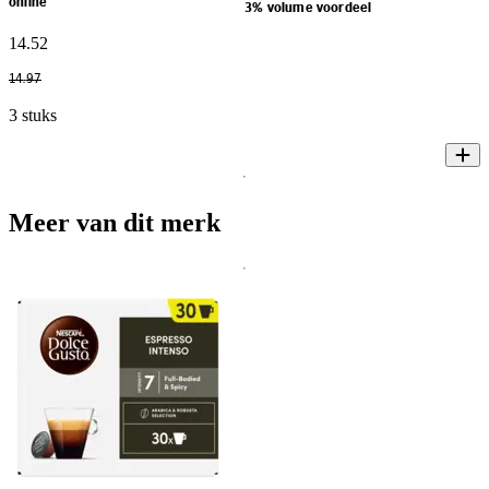
online
3% volume voordeel
14
.
52
14
.
97
3 stuks
Meer van dit merk