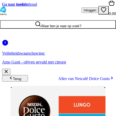
Ga naar hoofdinhoud
Ga naar zoeken
Inloggen
0.00
menu
Waar ben je naar op zoek?
Veiligheidswaarschuwing:
Amo Gusti - olijven gevuld met citroen
Alles van Nescafé Dolce Gusto
Terug