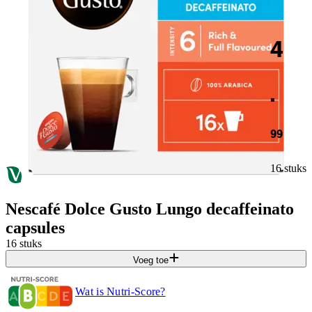
4
.
99
16 stuks
Nescafé Dolce Gusto Lungo decaffeinato
capsules
16 stuks
Voeg toe
Wat is Nutri-Score?