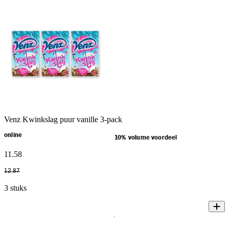
Venz Kwinkslag puur vanille 3-pack
online
10% volume voordeel
11
.
58
12
.
87
3 stuks