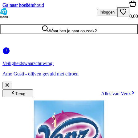
Ga naar hoofdinhoud
Ga naar zoeken
Inloggen
0.00
menu
Waar ben je naar op zoek?
Veiligheidswaarschuwing:
Amo Gusti - olijven gevuld met citroen
Alles van Venz
Terug