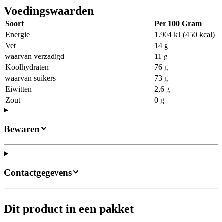
Voedingswaarden
Soort
Per 100 Gram
Energie
1.904 kJ (450 kcal)
Vet
14 g
waarvan verzadigd
11 g
Koolhydraten
76 g
waarvan suikers
73 g
Eiwitten
2,6 g
Zout
0 g
Bewaren
Contactgegevens
Dit product in een pakket