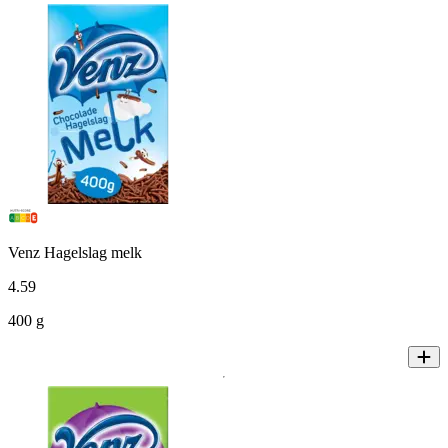
Venz Hagelslag melk
4
.
59
400 g