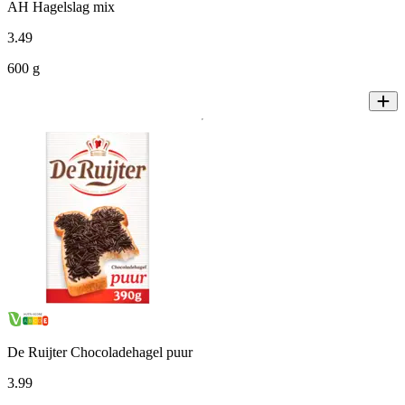
AH Hagelslag mix
3
.
49
600 g
De Ruijter Chocoladehagel puur
3
.
99