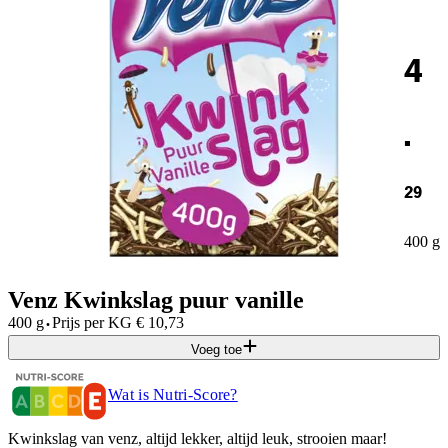
4
.
29
400 g
Venz Kwinkslag puur vanille
·
400 g
Prijs per
KG
€
10,73
Voeg toe
Wat is Nutri-Score?
Kwinkslag van venz, altijd lekker, altijd leuk, strooien maar!