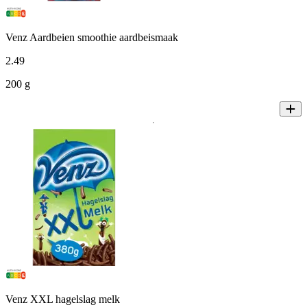
Venz Aardbeien smoothie aardbeismaak
2
.
49
200 g
Venz XXL hagelslag melk