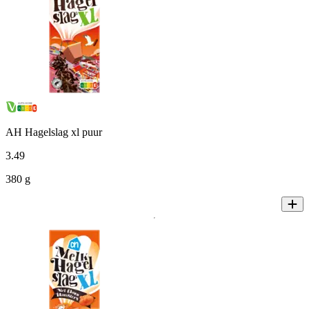
AH Hagelslag xl puur
3
.
49
380 g