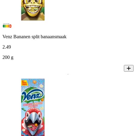
Venz Bananen split banaansmaak
2
.
49
200 g