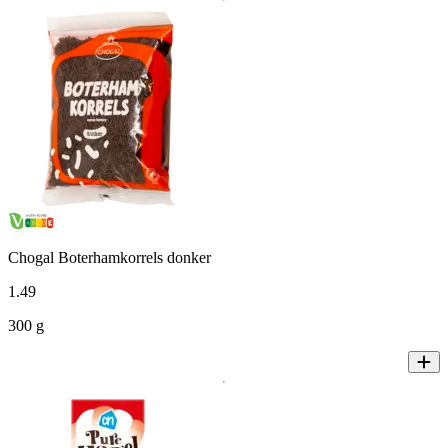
Chogal Boterhamkorrels donker
1
.
49
300 g