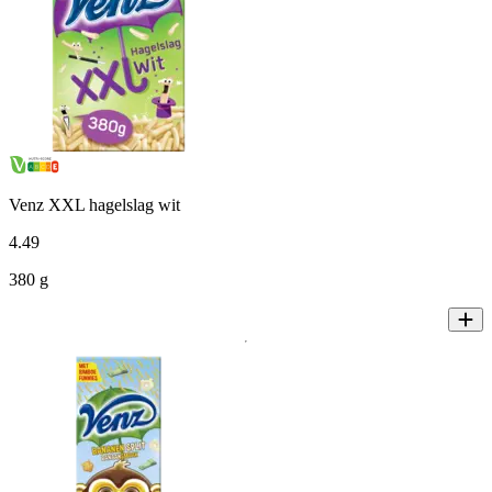
Venz XXL hagelslag wit
4
.
49
380 g