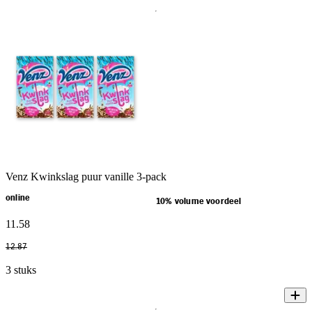
Venz Kwinkslag puur vanille 3-pack
online
10% volume voordeel
11
.
58
12
.
87
3 stuks