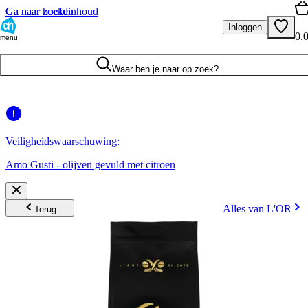
Ga naar hoofdinhoud
Ga naar zoeken
Inloggen
0.
menu
Waar ben je naar op zoek?
Veiligheidswaarschuwing:
Amo Gusti - olijven gevuld met citroen
Alles van L'OR
Terug