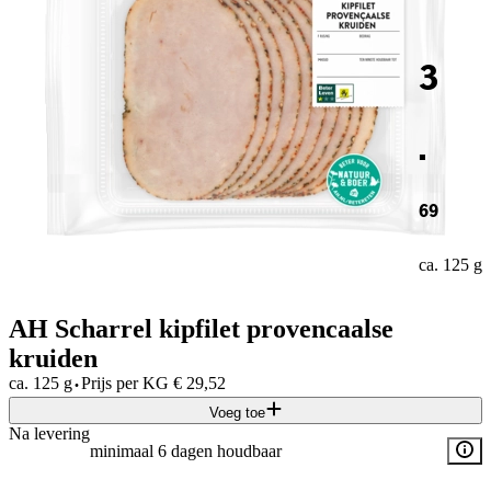
3
.
69
ca. 125 g
AH Scharrel kipfilet provencaalse
kruiden
·
ca. 125 g
Prijs per
KG
€
29,52
Voeg toe
Na levering
minimaal 6 dagen houdbaar