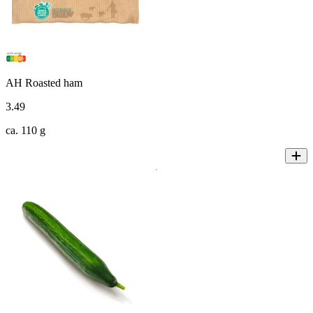
AH Roasted ham
3
.
49
ca. 110 g