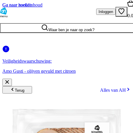
Ga naar hoofdinhoud
Ga naar zoeken
Inloggen
0.
menu
Waar ben je naar op zoek?
Veiligheidswaarschuwing:
Amo Gusti - olijven gevuld met citroen
Alles van AH
Terug