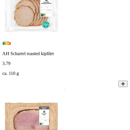
AH Scharrel roasted kipfilet
3
.
79
ca. 110 g