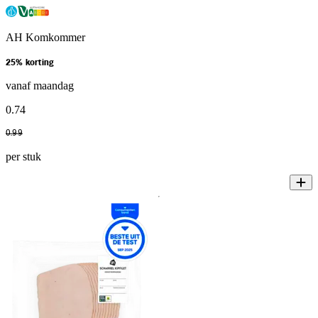
AH Komkommer
25% korting
vanaf maandag
0
.
74
0
.
99
per stuk