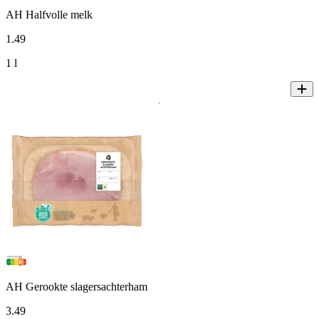
AH Halfvolle melk
1
.
49
1 l
AH Gerookte slagersachterham
3
.
49