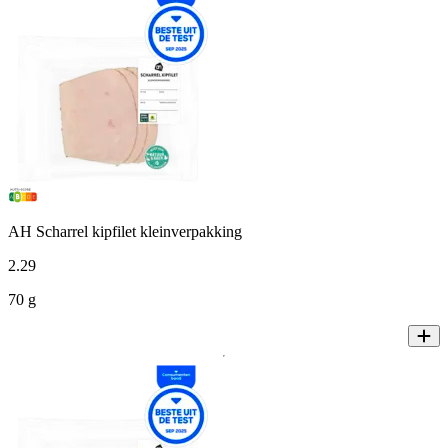
AH Scharrel kipfilet kleinverpakking
2
.
29
70 g