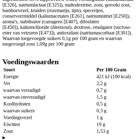
[E326], natriumlactaat [E325]), maltodextrine, zout, gerookt zout,
bamboevezel, kruiden (rozemarijn, tijm), specerijen,
conserveermiddel (kaliumacetaten [E261], natriumnitriet [E250]),
aroma's, stabilisator (carrageen [E407], difosfaten
[E450]), kaliumchloride (dieetzout), dextrose, emulgator (sucrose-
ester van vetzuren [E473]), antioxidant (natriumascorbaat [E301]).
Waarvan toegevoegde suikers 0,1g per 100 gram en waarvan
toegevoegd zout 1,09g per 100 gram
Voedingswaarden
Soort
Per 100 Gram
Energie
421 kJ (100 kcal)
Vet
2,2 g
waarvan verzadigd
0,7 g
waarvan onverzadigd
1,5 g
Koolhydraten
0,5 g
waarvan suikers
0,3 g
Voedingsvezel
1 g
Eiwitten
19 g
Zout
1,53 g