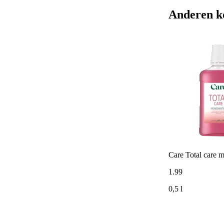
Anderen k
Care Total care 
1
.
99
0,5 l