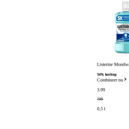
Listerine Mondwat
50% korting
Combineer nu
3
.
99
7
.
99
0,5 l