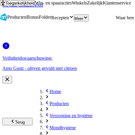
Win- en spaaracties
Winkels
Zakelijk
Klantenservice
Toegankelijkheid
Ga naar hoofdinhoud
Ga naar zoeken
Producten
Bonus
Folder
Recepten
Meer
Veiligheidswaarschuwing:
Amo Gusti - olijven gevuld met citroen
Home
Producten
Verzorging en hygiëne
Terug
Mondhygiene