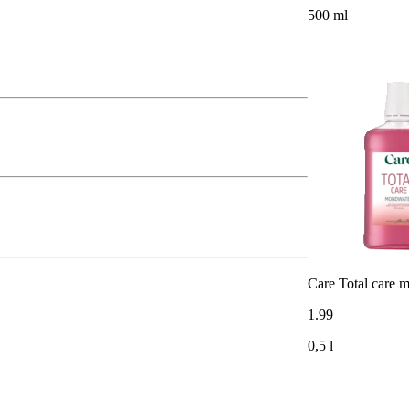
500 ml
Care Total care 
1
.
99
0,5 l