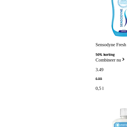
Sensodyne Fresh
50% korting
Combineer nu
3
.
49
6
.
99
0,5 l