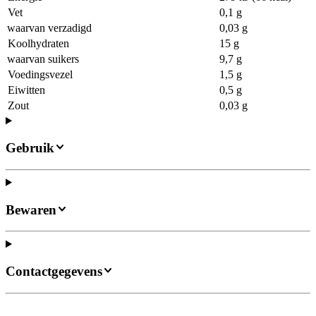
Vet
0,1 g
waarvan verzadigd
0,03 g
Koolhydraten
15 g
waarvan suikers
9,7 g
Voedingsvezel
1,5 g
Eiwitten
0,5 g
Zout
0,03 g
Gebruik
Bewaren
Contactgegevens