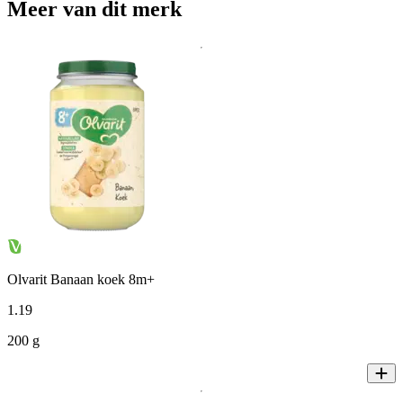
Meer van dit merk
Olvarit Banaan koek 8m+
1
.
19
200 g