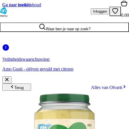
Ga naar hoofdinhoud
Ga naar zoeken
Inloggen
0.00
menu
Waar ben je naar op zoek?
Veiligheidswaarschuwing:
Amo Gusti - olijven gevuld met citroen
Alles van Olvarit
Terug