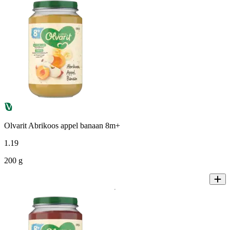
Olvarit Abrikoos appel banaan 8m+
1
.
19
200 g