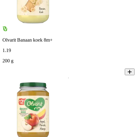
Olvarit Banaan koek 8m+
1
.
19
200 g