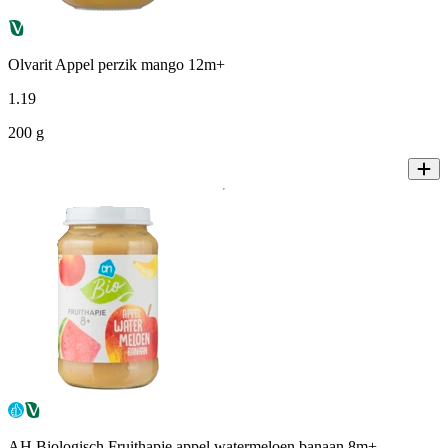
Olvarit Appel perzik mango 12m+
1
.
19
200 g
AH Biologisch Fruithapje appel watermeloen banaan 8m+