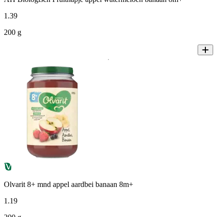
1
.
39
200 g
Olvarit 8+ mnd appel aardbei banaan 8m+
1
.
19