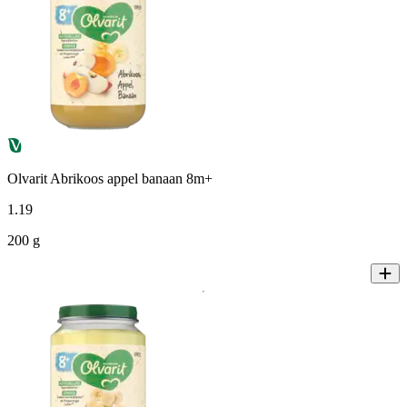
Olvarit Abrikoos appel banaan 8m+
1
.
19
200 g