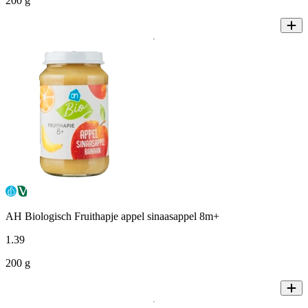
200 g
AH Biologisch Fruithapje appel sinaasappel 8m+
1
.
39
200 g