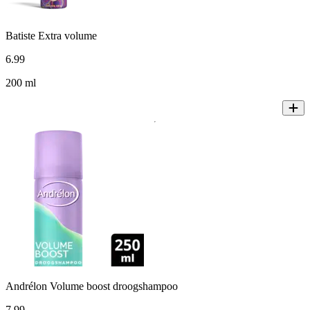
Batiste Extra volume
6
.
99
200 ml
Andrélon Volume boost droogshampoo
7
.
99