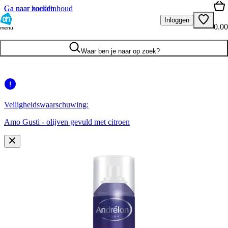
Ga naar hoofdinhoud
Ga naar zoeken
Inloggen
0.00
menu
Waar ben je naar op zoek?
Veiligheidswaarschuwing:
Amo Gusti - olijven gevuld met citroen