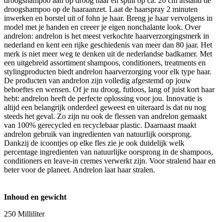
droogshampoo aan op droog haar en spuit op ca. 20 cm afstand de
droogshampoo op de haaraanzet. Laat de haarspray 2 minuten
inwerken en borstel uit of fohn je haar. Breng je haar vervolgens in
model met je handen en creeer je eigen nonchalante look. Over
andrelon: andrelon is het meest verkochte haarverzorgingsmerk in
nederland en kent een rijke geschiedenis van meer dan 80 jaar. Het
merk is niet meer weg te denken uit de nederlandse badkamer. Met
een uitgebreid assortiment shampoos, conditioners, treatments en
stylingproducten biedt andrelon haarverzorging voor elk type haar.
De producten van andrelon zijn volledig afgestemd op jouw
behoeftes en wensen. Of je nu droog, futloos, lang of juist kort haar
hebt: andrelon heeft de perfecte oplossing voor jou. Innovatie is
altijd een belangrijk onderdeel geweest en uiteraard is dat nu nog
steeds het geval. Zo zijn nu ook de flessen van andrelon gemaakt
van 100% gerecycled en recyclebaar plastic. Daarnaast maakt
andrelon gebruik van ingredienten van natuurlijk oorsprong.
Dankzij de icoontjes op elke fles zie je ook duidelijk welk
percentage ingredienten van natuurlijke oorsprong in de shampoos,
conditioners en leave-in cremes verwerkt zijn. Voor stralend haar en
beter voor de planeet. Andrelon laat haar stralen.
Inhoud en gewicht
250 Milliliter