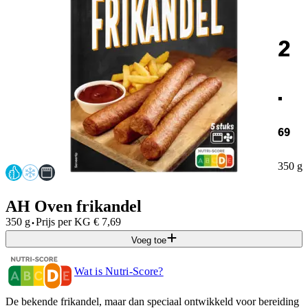
2
.
69
350 g
AH Oven frikandel
·
350 g
Prijs per
KG
€
7,69
Voeg toe
Wat is Nutri-Score?
De bekende frikandel, maar dan speciaal ontwikkeld voor bereiding