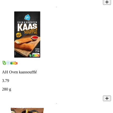
AH Oven kaassoufflé
3
.
79
280 g