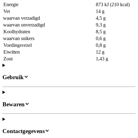
Energie
873 kJ (210 kcal)
Vet
14 g
waarvan verzadigd
4,5 g
waarvan onverzadigd
9,3 g
Koolhydraten
8,5 g
waarvan suikers
0,6 g
Voedingsvezel
0,8 g
Eiwitten
12 g
Zout
1,43 g
Gebruik
Bewaren
Contactgegevens