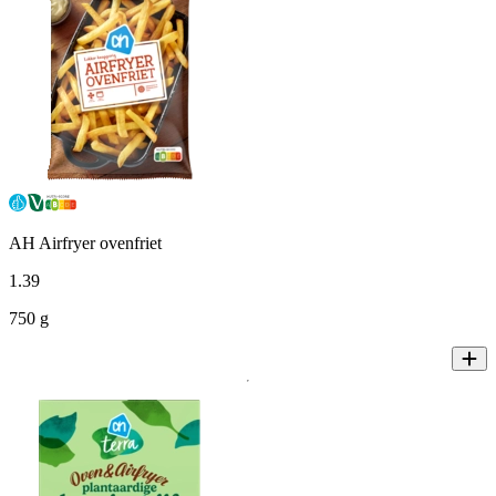
AH Airfryer ovenfriet
1
.
39
750 g