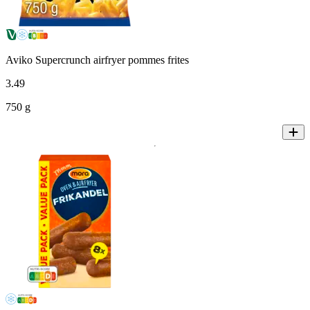
Aviko Supercrunch airfryer pommes frites
3
.
49
750 g