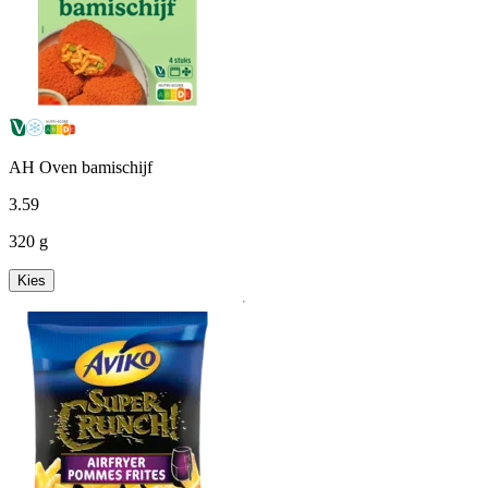
AH Oven bamischijf
3
.
59
320 g
Kies