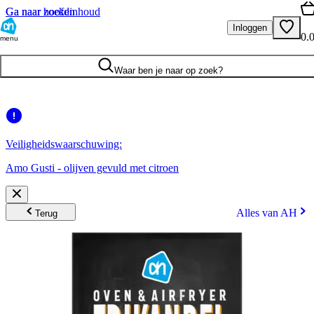
Ga naar hoofdinhoud
Ga naar zoeken
Inloggen
0.
menu
Waar ben je naar op zoek?
Veiligheidswaarschuwing:
Amo Gusti - olijven gevuld met citroen
Alles van AH
Terug