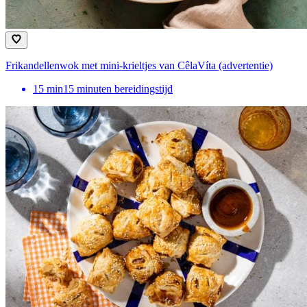
Frikandellenwok met mini-krieltjes van CêlaVíta (advertentie)
15
min
15 minuten bereidingstijd