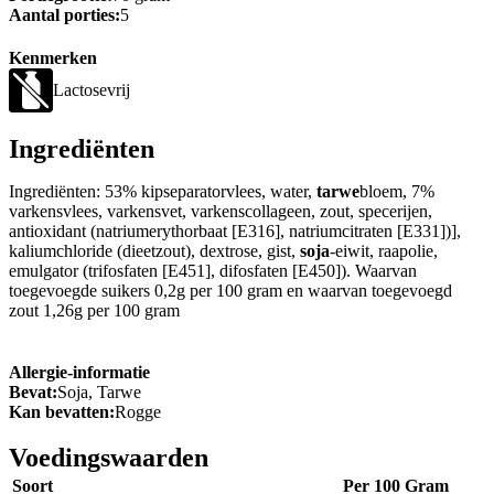
Aantal porties:
5
Kenmerken
Lactosevrij
Ingrediënten
Ingrediënten: 53% kipseparatorvlees, water,
tarwe
bloem, 7%
varkensvlees, varkensvet, varkenscollageen, zout, specerijen,
antioxidant (natriumerythorbaat [E316], natriumcitraten [E331])],
kaliumchloride (dieetzout), dextrose, gist,
soja
-eiwit, raapolie,
emulgator (trifosfaten [E451], difosfaten [E450]). Waarvan
toegevoegde suikers 0,2g per 100 gram en waarvan toegevoegd
zout 1,26g per 100 gram
Allergie-informatie
Bevat:
Soja, Tarwe
Kan bevatten:
Rogge
Voedingswaarden
Soort
Per 100 Gram