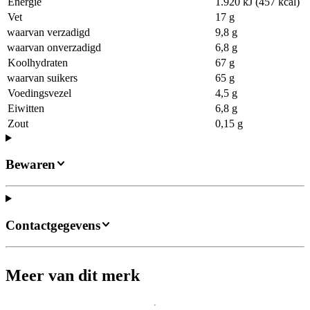
Energie
1.920 kJ (457 kcal)
Vet
17 g
waarvan verzadigd
9,8 g
waarvan onverzadigd
6,8 g
Koolhydraten
67 g
waarvan suikers
65 g
Voedingsvezel
4,5 g
Eiwitten
6,8 g
Zout
0,15 g
Bewaren
Contactgegevens
Meer van dit merk