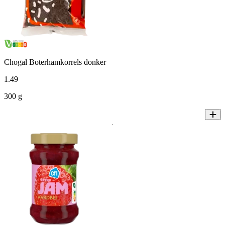
Chogal Boterhamkorrels donker
1
.
49
300 g