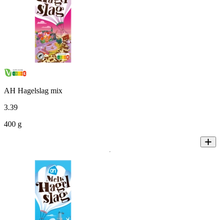
AH Hagelslag mix
3
.
39
400 g