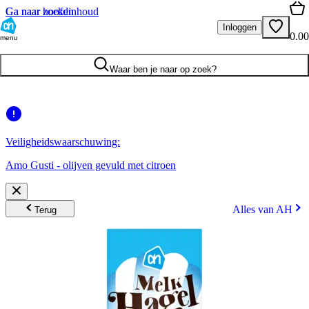
Ga naar hoofdinhoud
Ga naar zoeken
Inloggen
0.00
menu
Waar ben je naar op zoek?
Veiligheidswaarschuwing:
Amo Gusti - olijven gevuld met citroen
Alles van AH
Terug