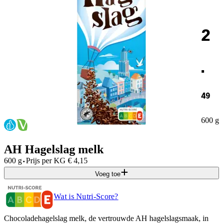
2
.
49
600 g
AH Hagelslag melk
·
600 g
Prijs per
KG
€
4,15
Voeg toe
Wat is Nutri-Score?
Chocoladehagelslag melk, de vertrouwde AH hagelslagsmaak, in