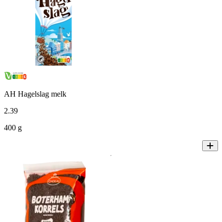
AH Hagelslag melk
2
.
39
400 g