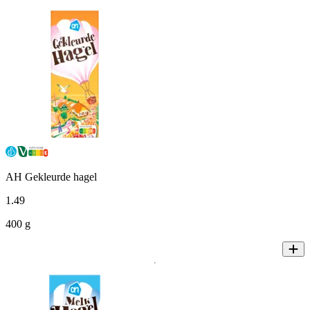
AH Gekleurde hagel
1
.
49
400 g