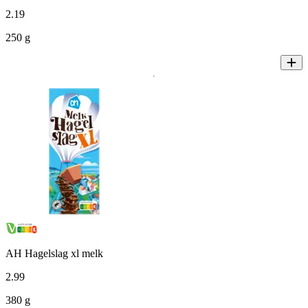
2
.
19
250 g
AH Hagelslag xl melk
2
.
99
380 g