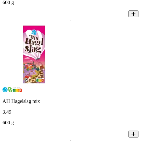
600 g
AH Hagelslag mix
3
.
49
600 g