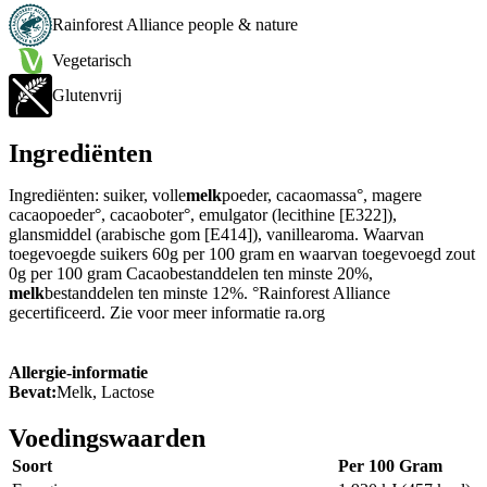
Rainforest Alliance people & nature
Vegetarisch
Glutenvrij
Ingrediënten
Ingrediënten: suiker, volle
melk
poeder, cacaomassa°, magere
cacaopoeder°, cacaoboter°, emulgator (lecithine [E322]),
glansmiddel (arabische gom [E414]), vanillearoma. Waarvan
toegevoegde suikers 60g per 100 gram en waarvan toegevoegd zout
0g per 100 gram Cacaobestanddelen ten minste 20%,
melk
bestanddelen ten minste 12%. °Rainforest Alliance
gecertificeerd. Zie voor meer informatie ra.org
Allergie-informatie
Bevat:
Melk, Lactose
Voedingswaarden
Soort
Per 100 Gram