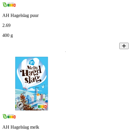
AH Hagelslag puur
2
.
69
400 g
AH Hagelslag melk