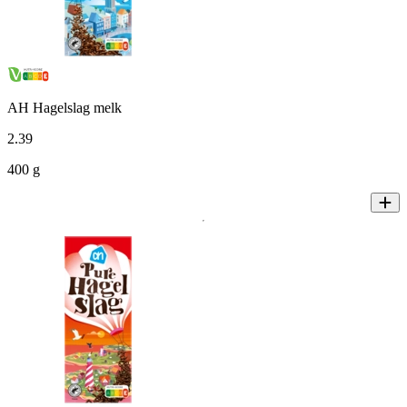
AH Hagelslag melk
2
.
39
400 g