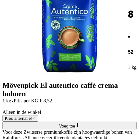
8
.
52
1 kg
Mövenpick El autentico caffé crema
bohnen
·
1 kg
Prijs per
KG
€
8,52
Alleen in de winkel
Kies alternatief
Voeg toe
Voor deze Zwitserse premiumkoffie zijn hoogwaardige bonen van
Rainforest-Alliance gecertificeerde plantages gebruikt.