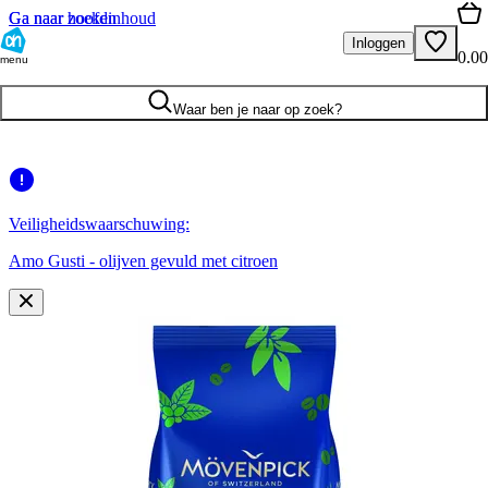
Ga naar hoofdinhoud
Ga naar zoeken
Inloggen
0.00
menu
Waar ben je naar op zoek?
Veiligheidswaarschuwing:
Amo Gusti - olijven gevuld met citroen